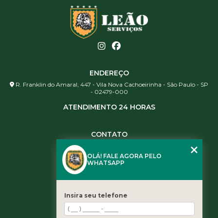
ENDEREÇO
R. Franklin do Amaral, 447 - Vila Nova Cachoeirinha - São Paulo - SP
- 02479-000
ATENDIMENTO 24 HORAS
CONTATO
(11) 3984-0344
OLÁ! FALE AGORA PELO
(11) 3461-5871
WHATSAPP
(11) 3984-0344
contato@leaoservicos.com.br
Insira seu telefone
MENU