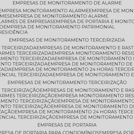
EMPRESAS DE MONITORAMENTO DE ALARME
EMPRESA MONITORAMENTO ALARME
EMPRESA DE MO
RMES
EMPRESA DE MONITORAMENTO ALARME
LARMES DE EMPRESAS
EMPRESA DE PORTARIA E MONI
TO
EMPRESA DE MONITORAMENTO PATRIMONIAL
RESIDÊNCIA
EMPRESAS DE MONITORAMENTO TERCEIRIZADA
 TERCEIRIZADA
EMPRESAS DE MONITORAMENTO E RAS
ARMES TERCEIRIZADA
EMPRESA MONITORAMENTO RESI
AMENTO TERCEIRIZADA
EMPRESA DE MONITORAMENTO 
ENTO TERCEIRIZADA
EMPRESA DE MONITORAMENTO DE
ZADA
EMPRESA DE MONITORAMENTO 24 HORAS TERCEI
ENCIAL TERCEIRIZADA
EMPRESA DE MONITORAMENTO E
EMPRESAS DE MONITORAMENTO TERCEIRIZAÇÃO
 TERCEIRIZAÇÃO
EMPRESAS DE MONITORAMENTO E RA
ARMES TERCEIRIZAÇÃO
EMPRESA MONITORAMENTO RES
AMENTO TERCEIRIZAÇÃO
EMPRESA DE MONITORAMENTO
ENTO TERCEIRIZAÇÃO
EMPRESA DE MONITORAMENTO D
ZAÇÃO
EMPRESA DE MONITORAMENTO 24 HORAS TERCE
ENCIAL TERCEIRIZAÇÃO
EMPRESA DE MONITORAMENTO 
EMPRESAS DE PORTARIA
PRESA DE PORTARIA PARA CONDOMÍNIOS
EMPRESA POR