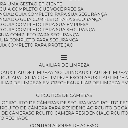
ARA UMA GESTÃO EFICIENTE
 GUIA COMPLETO QUE VOCÊ PRECISA
NCIAL: GUIA COMPLETO PARA SUA SEGURANÇA
NCIAL: O GUIA COMPLETO PARA SEGURANÇA
 O GUIA COMPLETO PARA SUA EMPRESA
: O GUIA COMPLETO PARA SUA SEGURANÇA
: GUIA COMPLETO PARA SEGURANÇA
: GUIA COMPLETO PARA SEGURANÇA
 GUIA COMPLETO PARA PROTEÇÃO
AUXILIAR DE LIMPEZA
O
AUXILIAR DE LIMPEZA NOTURNO
AUXILIAR DE LIMPEZ
TICULAR
AUXILIAR DE LIMPEZA ESCOLA
AUXILIAR LIMPEZ
XILIAR DE LIMPEZA EM CRECHE
AUXILIAR DE LIMPEZA E
CIRCUITOS DE CÂMERAS
IO
CIRCUITO DE CÂMERAS DE SEGURANÇA
CIRCUITO F
CIRCUITO DE CÂMERA PARA RESIDÊNCIA
CIRCUITO DE C
O DE CÂMERAS
CIRCUITO CÂMERA RESIDENCIAL
CIRCUI
ITO FECHADO
CONTROLADORES DE ACESSO