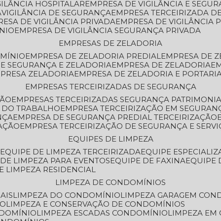
GILÂNCIA HOSPITALAR
EMPRESA DE VIGILÂNCIA E SEGU
A
VIGILÂNCIA DE SEGURANÇA
EMPRESA TERCEIRIZADA DE
RESA DE VIGILÂNCIA PRIVADA
EMPRESA DE VIGILÂNCIA 
ÔNIO
EMPRESA DE VIGILÂNCIA SEGURANÇA PRIVADA
EMPRESAS DE ZELADORIA
OMÍNIO
EMPRESA DE ZELADORIA PREDIAL
EMPRESA DE 
DE SEGURANÇA E ZELADORIA
EMPRESA DE ZELADORIA
E
MPRESA ZELADORIA
EMPRESA DE ZELADORIA E PORTARI
EMPRESAS TERCEIRIZADAS DE SEGURANÇA
ÇÃO
EMPRESAS TERCEIRIZADAS SEGURANÇA PATRIMONI
A DO TRABALHO
EMPRESA TERCEIRIZAÇÃO EM SEGURAN
NÇA
EMPRESA DE SEGURANÇA PREDIAL TERCEIRIZAÇÃO
ZAÇÃO
EMPRESA TERCEIRIZAÇÃO DE SEGURANÇA E SERVI
EQUIPES DE LIMPEZA
A
EQUIPE DE LIMPEZA TERCEIRIZADA
EQUIPE ESPECIALI
E DE LIMPEZA PARA EVENTOS
EQUIPE DE FAXINA
EQUIPE
DE LIMPEZA RESIDENCIAL
LIMPEZA DE CONDOMÍNIOS
AIS
LIMPEZA DO CONDOMÍNIO
LIMPEZA GARAGEM CON
IO
LIMPEZA E CONSERVAÇÃO DE CONDOMÍNIOS
NDOMÍNIO
LIMPEZA ESCADAS CONDOMÍNIO
LIMPEZA EM