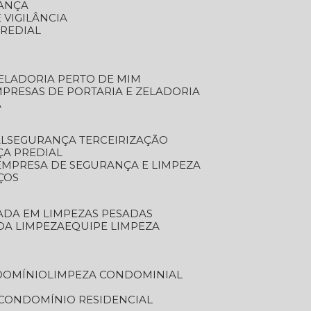
RANÇA
 VIGILÂNCIA
PREDIAL
ZELADORIA PERTO DE MIM
MPRESAS DE PORTARIA E ZELADORIA
A
AL
SEGURANÇA TERCEIRIZAÇÃO
ÇA PREDIAL
EMPRESA DE SEGURANÇA E LIMPEZA
ÇOS
ZADA EM LIMPEZAS PESADAS
 DA LIMPEZA
EQUIPE LIMPEZA
DOMÍNIO
LIMPEZA CONDOMINIAL
 CONDOMÍNIO RESIDENCIAL