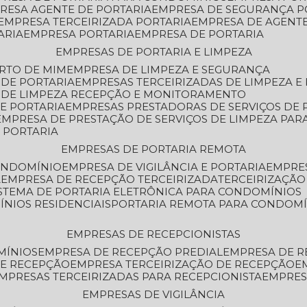
PRESA AGENTE DE PORTARIA
EMPRESA DE SEGURANÇA P
EMPRESA TERCEIRIZADA PORTARIA
EMPRESA DE AGENT
ARIA
EMPRESA PORTARIA
EMPRESA DE PORTARIA
EMPRESAS DE PORTARIA E LIMPEZA
ERTO DE MIM
EMPRESA DE LIMPEZA E SEGURANÇA
 DE PORTARIA
EMPRESAS TERCEIRIZADAS DE LIMPEZA E
S DE LIMPEZA RECEPÇÃO E MONITORAMENTO
DE PORTARIA
EMPRESAS PRESTADORAS DE SERVIÇOS DE 
EMPRESA DE PRESTAÇÃO DE SERVIÇOS DE LIMPEZA PA
E PORTARIA
EMPRESAS DE PORTARIA REMOTA
CONDOMÍNIO
EMPRESA DE VIGILÂNCIA E PORTARIA
EMPRE
A
EMPRESA DE RECEPÇÃO TERCEIRIZADA
TERCEIRIZAÇÃ
ISTEMA DE PORTARIA ELETRÔNICA PARA CONDOMÍNIOS
ÍNIOS RESIDENCIAIS
PORTARIA REMOTA PARA CONDOMÍ
EMPRESAS DE RECEPCIONISTAS
MÍNIOS
EMPRESA DE RECEPÇÃO PREDIAL
EMPRESA DE 
DE RECEPÇÃO
EMPRESA TERCEIRIZAÇÃO DE RECEPÇÃO
EMPRESAS TERCEIRIZADAS PARA RECEPCIONISTA
EMPRE
EMPRESAS DE VIGILÂNCIA