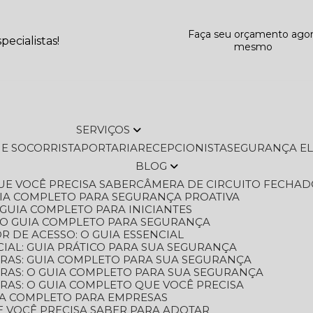
Faça seu orçamento ago
ecialistas!
mesmo
SERVIÇOS
L E SOCORRISTA
PORTARIA
RECEPCIONISTA
SEGURANÇA E
BLOG
QUE VOCÊ PRECISA SABER
CÂMERA DE CIRCUITO FECHAD
GUIA COMPLETO PARA SEGURANÇA PROATIVA
O GUIA COMPLETO PARA INICIANTES
 O GUIA COMPLETO PARA SEGURANÇA
 DE ACESSO: O GUIA ESSENCIAL
IAL: GUIA PRÁTICO PARA SUA SEGURANÇA
ORAS: GUIA COMPLETO PARA SUA SEGURANÇA
ORAS: O GUIA COMPLETO PARA SUA SEGURANÇA
RAS: O GUIA COMPLETO QUE VOCÊ PRECISA
UIA COMPLETO PARA EMPRESAS
E VOCÊ PRECISA SABER PARA ADOTAR