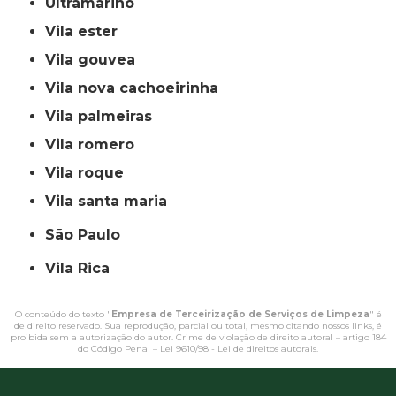
ultramarino
vila ester
vila gouvea
vila nova cachoeirinha
vila palmeiras
vila romero
vila roque
vila santa maria
São Paulo
Vila Rica
O conteúdo do texto "
Empresa de Terceirização de Serviços de Limpeza
" é
de direito reservado. Sua reprodução, parcial ou total, mesmo citando nossos links, é
proibida sem a autorização do autor. Crime de violação de direito autoral – artigo 184
do Código Penal –
Lei 9610/98 - Lei de direitos autorais
.