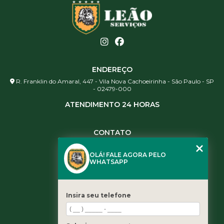
ENDEREÇO
R. Franklin do Amaral, 447 - Vila Nova Cachoeirinha - São Paulo - SP
- 02479-000
ATENDIMENTO 24 HORAS
CONTATO
(11) 3984-0344
OLÁ! FALE AGORA PELO
(11) 3461-5871
WHATSAPP
(11) 3984-0344
contato@leaoservicos.com.br
Insira seu telefone
MENU
Home