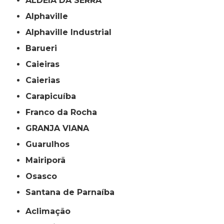
ALDEIA DA SERRA
Alphaville
Alphaville Industrial
Barueri
Caieiras
Caierias
Carapicuíba
Franco da Rocha
GRANJA VIANA
Guarulhos
Mairiporã
Osasco
Santana de Parnaíba
Aclimação