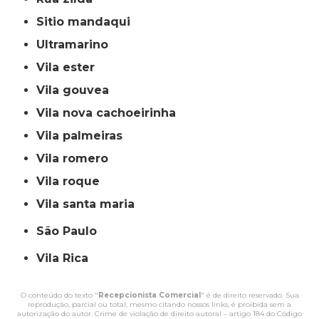
sitio mandaqui
ultramarino
vila ester
vila gouvea
vila nova cachoeirinha
vila palmeiras
vila romero
vila roque
vila santa maria
São Paulo
Vila Rica
O conteúdo do texto "
Recepcionista Comercial
" é de direito reservado. Sua
reprodução, parcial ou total, mesmo citando nossos links, é proibida sem a
autorização do autor. Crime de violação de direito autoral – artigo 184 do Código