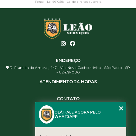
Penal –
Lei 9610/98 - Lei de direitos autorais
.
ENDEREÇO
R. Franklin do Amaral, 447 - Vila Nova Cachoeirinha - São Paulo - SP
- 02479-000
ATENDIMENTO 24 HORAS
CONTATO
(11) 3984-0344
OLÁ! FALE AGORA PELO
(11) 3461-5871
WHATSAPP
(11) 3984-0344
contato@leaoservicos.com.br