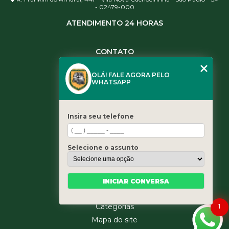
- 02479-000
ATENDIMENTO 24 HORAS
CONTATO
(11) 3984-0344
OLÁ! FALE AGORA PELO
(11) 3461-5871
WHATSAPP
(11) 3984-0344
contato@leaoservicos.com.br
Insira seu telefone
MENU
Home
Selecione o assunto
Quem somos
Serviços
Blog
INICIAR CONVERSA
Contato
Categorias
1
Mapa do site