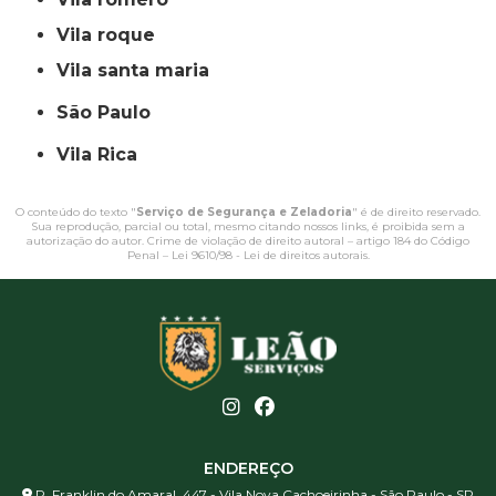
vila roque
vila santa maria
São Paulo
Vila Rica
O conteúdo do texto "
Serviço de Segurança e Zeladoria
" é de direito reservado.
Sua reprodução, parcial ou total, mesmo citando nossos links, é proibida sem a
autorização do autor. Crime de violação de direito autoral – artigo 184 do Código
Penal –
Lei 9610/98 - Lei de direitos autorais
.
ENDEREÇO
R. Franklin do Amaral, 447 - Vila Nova Cachoeirinha - São Paulo - SP