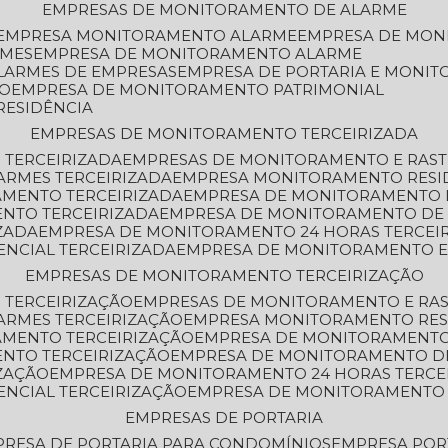
EMPRESAS DE MONITORAMENTO DE ALARME
EMPRESA MONITORAMENTO ALARME
EMPRESA DE MO
RMES
EMPRESA DE MONITORAMENTO ALARME
LARMES DE EMPRESAS
EMPRESA DE PORTARIA E MONI
TO
EMPRESA DE MONITORAMENTO PATRIMONIAL
RESIDÊNCIA
EMPRESAS DE MONITORAMENTO TERCEIRIZADA
 TERCEIRIZADA
EMPRESAS DE MONITORAMENTO E RAS
ARMES TERCEIRIZADA
EMPRESA MONITORAMENTO RESI
AMENTO TERCEIRIZADA
EMPRESA DE MONITORAMENTO 
ENTO TERCEIRIZADA
EMPRESA DE MONITORAMENTO DE
ZADA
EMPRESA DE MONITORAMENTO 24 HORAS TERCEI
ENCIAL TERCEIRIZADA
EMPRESA DE MONITORAMENTO E
EMPRESAS DE MONITORAMENTO TERCEIRIZAÇÃO
 TERCEIRIZAÇÃO
EMPRESAS DE MONITORAMENTO E RA
ARMES TERCEIRIZAÇÃO
EMPRESA MONITORAMENTO RES
AMENTO TERCEIRIZAÇÃO
EMPRESA DE MONITORAMENTO
ENTO TERCEIRIZAÇÃO
EMPRESA DE MONITORAMENTO D
ZAÇÃO
EMPRESA DE MONITORAMENTO 24 HORAS TERCE
ENCIAL TERCEIRIZAÇÃO
EMPRESA DE MONITORAMENTO 
EMPRESAS DE PORTARIA
PRESA DE PORTARIA PARA CONDOMÍNIOS
EMPRESA POR