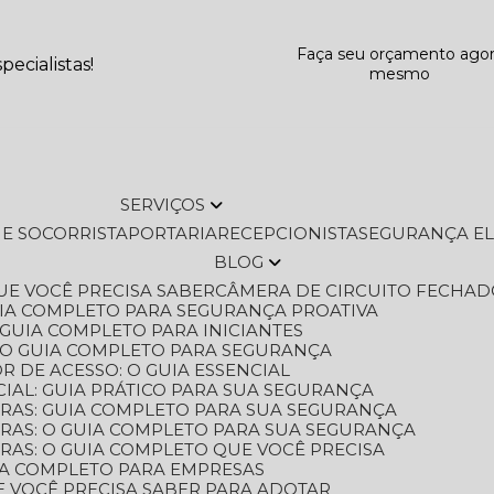
Faça seu orçamento ago
ecialistas!
mesmo
SERVIÇOS
L E SOCORRISTA
PORTARIA
RECEPCIONISTA
SEGURANÇA E
BLOG
QUE VOCÊ PRECISA SABER
CÂMERA DE CIRCUITO FECHAD
GUIA COMPLETO PARA SEGURANÇA PROATIVA
O GUIA COMPLETO PARA INICIANTES
 O GUIA COMPLETO PARA SEGURANÇA
 DE ACESSO: O GUIA ESSENCIAL
IAL: GUIA PRÁTICO PARA SUA SEGURANÇA
ORAS: GUIA COMPLETO PARA SUA SEGURANÇA
ORAS: O GUIA COMPLETO PARA SUA SEGURANÇA
RAS: O GUIA COMPLETO QUE VOCÊ PRECISA
UIA COMPLETO PARA EMPRESAS
E VOCÊ PRECISA SABER PARA ADOTAR