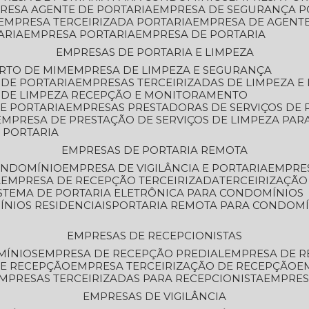
PRESA AGENTE DE PORTARIA
EMPRESA DE SEGURANÇA P
EMPRESA TERCEIRIZADA PORTARIA
EMPRESA DE AGENT
ARIA
EMPRESA PORTARIA
EMPRESA DE PORTARIA
EMPRESAS DE PORTARIA E LIMPEZA
ERTO DE MIM
EMPRESA DE LIMPEZA E SEGURANÇA
 DE PORTARIA
EMPRESAS TERCEIRIZADAS DE LIMPEZA E
S DE LIMPEZA RECEPÇÃO E MONITORAMENTO
DE PORTARIA
EMPRESAS PRESTADORAS DE SERVIÇOS DE 
EMPRESA DE PRESTAÇÃO DE SERVIÇOS DE LIMPEZA PA
E PORTARIA
EMPRESAS DE PORTARIA REMOTA
CONDOMÍNIO
EMPRESA DE VIGILÂNCIA E PORTARIA
EMPRE
A
EMPRESA DE RECEPÇÃO TERCEIRIZADA
TERCEIRIZAÇÃ
ISTEMA DE PORTARIA ELETRÔNICA PARA CONDOMÍNIOS
ÍNIOS RESIDENCIAIS
PORTARIA REMOTA PARA CONDOMÍ
EMPRESAS DE RECEPCIONISTAS
MÍNIOS
EMPRESA DE RECEPÇÃO PREDIAL
EMPRESA DE 
DE RECEPÇÃO
EMPRESA TERCEIRIZAÇÃO DE RECEPÇÃO
EMPRESAS TERCEIRIZADAS PARA RECEPCIONISTA
EMPRE
EMPRESAS DE VIGILÂNCIA