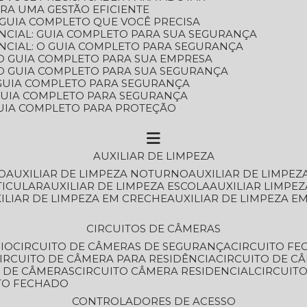
ARA UMA GESTÃO EFICIENTE
 GUIA COMPLETO QUE VOCÊ PRECISA
NCIAL: GUIA COMPLETO PARA SUA SEGURANÇA
NCIAL: O GUIA COMPLETO PARA SEGURANÇA
 O GUIA COMPLETO PARA SUA EMPRESA
: O GUIA COMPLETO PARA SUA SEGURANÇA
: GUIA COMPLETO PARA SEGURANÇA
: GUIA COMPLETO PARA SEGURANÇA
 GUIA COMPLETO PARA PROTEÇÃO
AUXILIAR DE LIMPEZA
O
AUXILIAR DE LIMPEZA NOTURNO
AUXILIAR DE LIMPEZ
TICULAR
AUXILIAR DE LIMPEZA ESCOLA
AUXILIAR LIMPEZ
XILIAR DE LIMPEZA EM CRECHE
AUXILIAR DE LIMPEZA E
CIRCUITOS DE CÂMERAS
IO
CIRCUITO DE CÂMERAS DE SEGURANÇA
CIRCUITO F
CIRCUITO DE CÂMERA PARA RESIDÊNCIA
CIRCUITO DE C
O DE CÂMERAS
CIRCUITO CÂMERA RESIDENCIAL
CIRCUI
ITO FECHADO
CONTROLADORES DE ACESSO