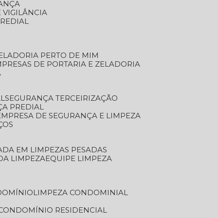
RANÇA
 VIGILÂNCIA
PREDIAL
ZELADORIA PERTO DE MIM
MPRESAS DE PORTARIA E ZELADORIA
A
AL
SEGURANÇA TERCEIRIZAÇÃO
ÇA PREDIAL
EMPRESA DE SEGURANÇA E LIMPEZA
ÇOS
ZADA EM LIMPEZAS PESADAS
 DA LIMPEZA
EQUIPE LIMPEZA
DOMÍNIO
LIMPEZA CONDOMINIAL
 CONDOMÍNIO RESIDENCIAL