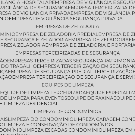
GILÂNCIA HOSPITALAR
EMPRESA DE VIGILÂNCIA E SEGU
A
VIGILÂNCIA DE SEGURANÇA
EMPRESA TERCEIRIZADA DE
RESA DE VIGILÂNCIA PRIVADA
EMPRESA DE VIGILÂNCIA 
ÔNIO
EMPRESA DE VIGILÂNCIA SEGURANÇA PRIVADA
EMPRESAS DE ZELADORIA
OMÍNIO
EMPRESA DE ZELADORIA PREDIAL
EMPRESA DE 
DE SEGURANÇA E ZELADORIA
EMPRESA DE ZELADORIA
E
MPRESA ZELADORIA
EMPRESA DE ZELADORIA E PORTARI
EMPRESAS TERCEIRIZADAS DE SEGURANÇA
ÇÃO
EMPRESAS TERCEIRIZADAS SEGURANÇA PATRIMONI
A DO TRABALHO
EMPRESA TERCEIRIZAÇÃO EM SEGURAN
NÇA
EMPRESA DE SEGURANÇA PREDIAL TERCEIRIZAÇÃO
ZAÇÃO
EMPRESA TERCEIRIZAÇÃO DE SEGURANÇA E SERVI
EQUIPES DE LIMPEZA
A
EQUIPE DE LIMPEZA TERCEIRIZADA
EQUIPE ESPECIALI
E DE LIMPEZA PARA EVENTOS
EQUIPE DE FAXINA
EQUIPE
DE LIMPEZA RESIDENCIAL
LIMPEZA DE CONDOMÍNIOS
AIS
LIMPEZA DO CONDOMÍNIO
LIMPEZA GARAGEM CON
IO
LIMPEZA E CONSERVAÇÃO DE CONDOMÍNIOS
NDOMÍNIO
LIMPEZA ESCADAS CONDOMÍNIO
LIMPEZA EM