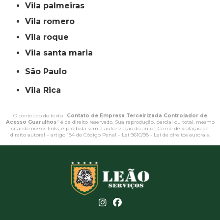
vila palmeiras
vila romero
vila roque
vila santa maria
São Paulo
Vila Rica
O conteúdo do texto "
Contato de Empresa Terceirizada Controlador de
Acesso Guarulhos
" é de direito reservado. Sua reprodução, parcial ou total, mesmo
citando nossos links, é proibida sem a autorização do autor. Crime de violação de
direito autoral – artigo 184 do Código Penal –
Lei 9610/98 - Lei de direitos autorais
.