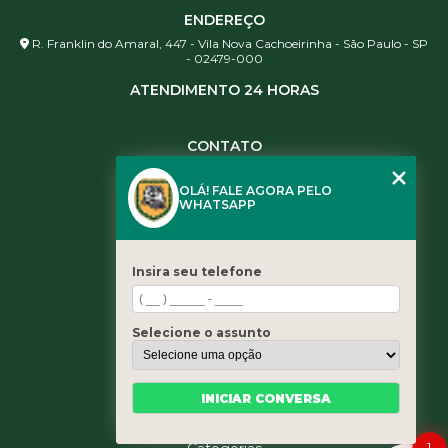
ENDEREÇO
R. Franklin do Amaral, 447 - Vila Nova Cachoeirinha - São Paulo - SP
- 02479-000
ATENDIMENTO 24 HORAS
CONTATO
(11) 3984-0344
OLÁ! FALE AGORA PELO
(11) 3461-5871
WHATSAPP
(11) 3984-0344
contato@leaoservicos.com.br
Insira seu telefone
MENU
Home
Selecione o assunto
Quem somos
Serviços
Blog
INICIAR CONVERSA
Contato
1