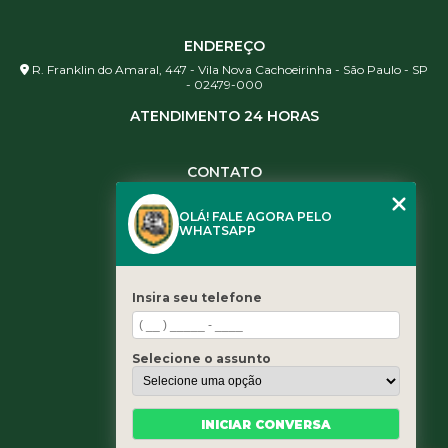
ENDEREÇO
R. Franklin do Amaral, 447 - Vila Nova Cachoeirinha - São Paulo - SP
- 02479-000
ATENDIMENTO 24 HORAS
CONTATO
(11) 3984-0344
OLÁ! FALE AGORA PELO
(11) 3461-5871
WHATSAPP
(11) 3984-0344
contato@leaoservicos.com.br
Insira seu telefone
MENU
Home
Selecione o assunto
Quem somos
Serviços
Blog
INICIAR CONVERSA