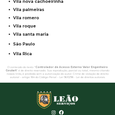
vila nova cachoeirinha
vila palmeiras
vila romero
vila roque
vila santa maria
São Paulo
Vila Rica
O conteúdo do texto "
Controlador de Acesso Externo Valor Engenheiro
Goulart
" é de direito reservado. Sua reprodução, parcial ou total, mesmo citando
nossos links, é proibida sem a autorização do autor. Crime de violação de direito
autoral – artigo 184 do Código Penal –
Lei 9610/98 - Lei de direitos autorais
.