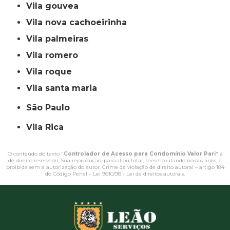
vila gouvea
vila nova cachoeirinha
vila palmeiras
vila romero
vila roque
vila santa maria
São Paulo
Vila Rica
O conteúdo do texto "
Controlador de Acesso para Condomínio Valor Pari
" é
de direito reservado. Sua reprodução, parcial ou total, mesmo citando nossos links, é
proibida sem a autorização do autor. Crime de violação de direito autoral – artigo 184
do Código Penal –
Lei 9610/98 - Lei de direitos autorais
.