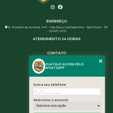
ENDEREÇO
R. Franklin do Amaral, 447 - Vila Nova Cachoeirinha - São Paulo - SP
- 02479-000
ATENDIMENTO 24 HORAS
CONTATO
(11) 3984-0344
OLÁ! FALE AGORA PELO
(11) 3461-5871
WHATSAPP
(11) 3984-0344
contato@leaoservicos.com.br
Insira seu telefone
MENU
Home
Selecione o assunto
Quem somos
Serviços