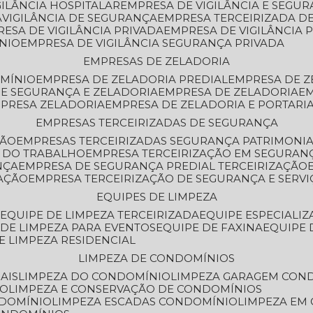
GILÂNCIA HOSPITALAR
EMPRESA DE VIGILÂNCIA E SEGU
A
VIGILÂNCIA DE SEGURANÇA
EMPRESA TERCEIRIZADA DE
RESA DE VIGILÂNCIA PRIVADA
EMPRESA DE VIGILÂNCIA 
ÔNIO
EMPRESA DE VIGILÂNCIA SEGURANÇA PRIVADA
EMPRESAS DE ZELADORIA
OMÍNIO
EMPRESA DE ZELADORIA PREDIAL
EMPRESA DE 
DE SEGURANÇA E ZELADORIA
EMPRESA DE ZELADORIA
E
MPRESA ZELADORIA
EMPRESA DE ZELADORIA E PORTARI
EMPRESAS TERCEIRIZADAS DE SEGURANÇA
ÇÃO
EMPRESAS TERCEIRIZADAS SEGURANÇA PATRIMONI
A DO TRABALHO
EMPRESA TERCEIRIZAÇÃO EM SEGURAN
NÇA
EMPRESA DE SEGURANÇA PREDIAL TERCEIRIZAÇÃO
ZAÇÃO
EMPRESA TERCEIRIZAÇÃO DE SEGURANÇA E SERVI
EQUIPES DE LIMPEZA
A
EQUIPE DE LIMPEZA TERCEIRIZADA
EQUIPE ESPECIALI
E DE LIMPEZA PARA EVENTOS
EQUIPE DE FAXINA
EQUIPE
DE LIMPEZA RESIDENCIAL
LIMPEZA DE CONDOMÍNIOS
AIS
LIMPEZA DO CONDOMÍNIO
LIMPEZA GARAGEM CON
IO
LIMPEZA E CONSERVAÇÃO DE CONDOMÍNIOS
NDOMÍNIO
LIMPEZA ESCADAS CONDOMÍNIO
LIMPEZA EM