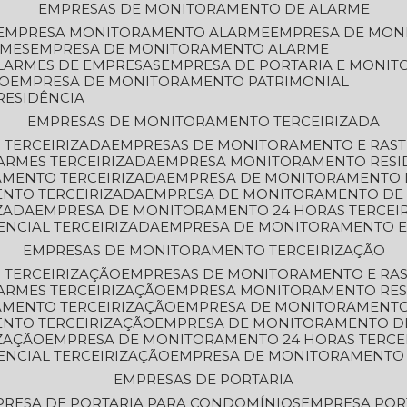
EMPRESAS DE MONITORAMENTO DE ALARME
EMPRESA MONITORAMENTO ALARME
EMPRESA DE MO
RMES
EMPRESA DE MONITORAMENTO ALARME
LARMES DE EMPRESAS
EMPRESA DE PORTARIA E MONI
TO
EMPRESA DE MONITORAMENTO PATRIMONIAL
RESIDÊNCIA
EMPRESAS DE MONITORAMENTO TERCEIRIZADA
 TERCEIRIZADA
EMPRESAS DE MONITORAMENTO E RAS
ARMES TERCEIRIZADA
EMPRESA MONITORAMENTO RESI
AMENTO TERCEIRIZADA
EMPRESA DE MONITORAMENTO 
ENTO TERCEIRIZADA
EMPRESA DE MONITORAMENTO DE
ZADA
EMPRESA DE MONITORAMENTO 24 HORAS TERCEI
ENCIAL TERCEIRIZADA
EMPRESA DE MONITORAMENTO E
EMPRESAS DE MONITORAMENTO TERCEIRIZAÇÃO
 TERCEIRIZAÇÃO
EMPRESAS DE MONITORAMENTO E RA
ARMES TERCEIRIZAÇÃO
EMPRESA MONITORAMENTO RES
AMENTO TERCEIRIZAÇÃO
EMPRESA DE MONITORAMENTO
ENTO TERCEIRIZAÇÃO
EMPRESA DE MONITORAMENTO D
ZAÇÃO
EMPRESA DE MONITORAMENTO 24 HORAS TERCE
ENCIAL TERCEIRIZAÇÃO
EMPRESA DE MONITORAMENTO 
EMPRESAS DE PORTARIA
PRESA DE PORTARIA PARA CONDOMÍNIOS
EMPRESA POR