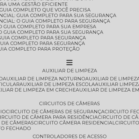
ARA UMA GESTÃO EFICIENTE
 GUIA COMPLETO QUE VOCÊ PRECISA
NCIAL: GUIA COMPLETO PARA SUA SEGURANÇA
NCIAL: O GUIA COMPLETO PARA SEGURANÇA
 O GUIA COMPLETO PARA SUA EMPRESA
: O GUIA COMPLETO PARA SUA SEGURANÇA
: GUIA COMPLETO PARA SEGURANÇA
: GUIA COMPLETO PARA SEGURANÇA
 GUIA COMPLETO PARA PROTEÇÃO
AUXILIAR DE LIMPEZA
O
AUXILIAR DE LIMPEZA NOTURNO
AUXILIAR DE LIMPEZ
TICULAR
AUXILIAR DE LIMPEZA ESCOLA
AUXILIAR LIMPEZ
XILIAR DE LIMPEZA EM CRECHE
AUXILIAR DE LIMPEZA E
CIRCUITOS DE CÂMERAS
IO
CIRCUITO DE CÂMERAS DE SEGURANÇA
CIRCUITO F
CIRCUITO DE CÂMERA PARA RESIDÊNCIA
CIRCUITO DE C
O DE CÂMERAS
CIRCUITO CÂMERA RESIDENCIAL
CIRCUI
ITO FECHADO
CONTROLADORES DE ACESSO