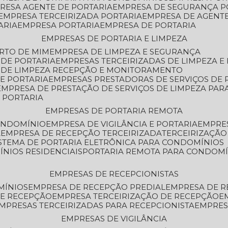
PRESA AGENTE DE PORTARIA
EMPRESA DE SEGURANÇA P
EMPRESA TERCEIRIZADA PORTARIA
EMPRESA DE AGENT
ARIA
EMPRESA PORTARIA
EMPRESA DE PORTARIA
EMPRESAS DE PORTARIA E LIMPEZA
ERTO DE MIM
EMPRESA DE LIMPEZA E SEGURANÇA
 DE PORTARIA
EMPRESAS TERCEIRIZADAS DE LIMPEZA E
S DE LIMPEZA RECEPÇÃO E MONITORAMENTO
DE PORTARIA
EMPRESAS PRESTADORAS DE SERVIÇOS DE 
EMPRESA DE PRESTAÇÃO DE SERVIÇOS DE LIMPEZA PA
E PORTARIA
EMPRESAS DE PORTARIA REMOTA
CONDOMÍNIO
EMPRESA DE VIGILÂNCIA E PORTARIA
EMPRE
A
EMPRESA DE RECEPÇÃO TERCEIRIZADA
TERCEIRIZAÇÃ
ISTEMA DE PORTARIA ELETRÔNICA PARA CONDOMÍNIOS
ÍNIOS RESIDENCIAIS
PORTARIA REMOTA PARA CONDOMÍ
EMPRESAS DE RECEPCIONISTAS
MÍNIOS
EMPRESA DE RECEPÇÃO PREDIAL
EMPRESA DE 
DE RECEPÇÃO
EMPRESA TERCEIRIZAÇÃO DE RECEPÇÃO
EMPRESAS TERCEIRIZADAS PARA RECEPCIONISTA
EMPRE
EMPRESAS DE VIGILÂNCIA