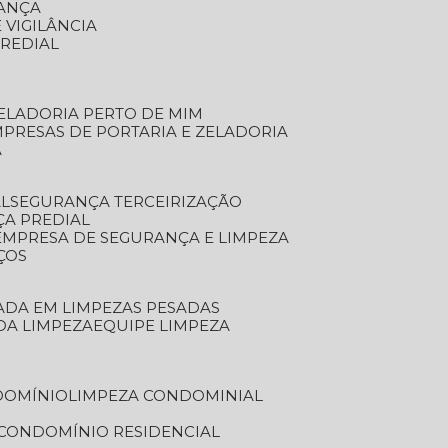
RANÇA
 VIGILÂNCIA
PREDIAL
ZELADORIA PERTO DE MIM
MPRESAS DE PORTARIA E ZELADORIA
A
AL
SEGURANÇA TERCEIRIZAÇÃO
ÇA PREDIAL
EMPRESA DE SEGURANÇA E LIMPEZA
ÇOS
ZADA EM LIMPEZAS PESADAS
 DA LIMPEZA
EQUIPE LIMPEZA
DOMÍNIO
LIMPEZA CONDOMINIAL
 CONDOMÍNIO RESIDENCIAL