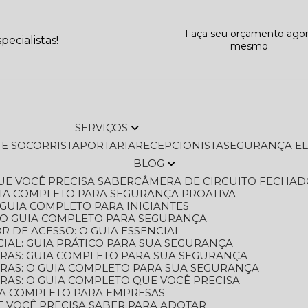
Faça seu orçamento ago
ecialistas!
mesmo
SERVIÇOS
L E SOCORRISTA
PORTARIA
RECEPCIONISTA
SEGURANÇA E
BLOG
QUE VOCÊ PRECISA SABER
CÂMERA DE CIRCUITO FECHAD
GUIA COMPLETO PARA SEGURANÇA PROATIVA
O GUIA COMPLETO PARA INICIANTES
 O GUIA COMPLETO PARA SEGURANÇA
 DE ACESSO: O GUIA ESSENCIAL
IAL: GUIA PRÁTICO PARA SUA SEGURANÇA
ORAS: GUIA COMPLETO PARA SUA SEGURANÇA
ORAS: O GUIA COMPLETO PARA SUA SEGURANÇA
RAS: O GUIA COMPLETO QUE VOCÊ PRECISA
UIA COMPLETO PARA EMPRESAS
E VOCÊ PRECISA SABER PARA ADOTAR