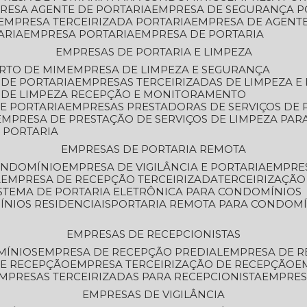
PRESA AGENTE DE PORTARIA
EMPRESA DE SEGURANÇA P
EMPRESA TERCEIRIZADA PORTARIA
EMPRESA DE AGENT
ARIA
EMPRESA PORTARIA
EMPRESA DE PORTARIA
EMPRESAS DE PORTARIA E LIMPEZA
ERTO DE MIM
EMPRESA DE LIMPEZA E SEGURANÇA
 DE PORTARIA
EMPRESAS TERCEIRIZADAS DE LIMPEZA E
S DE LIMPEZA RECEPÇÃO E MONITORAMENTO
DE PORTARIA
EMPRESAS PRESTADORAS DE SERVIÇOS DE 
EMPRESA DE PRESTAÇÃO DE SERVIÇOS DE LIMPEZA PA
E PORTARIA
EMPRESAS DE PORTARIA REMOTA
CONDOMÍNIO
EMPRESA DE VIGILÂNCIA E PORTARIA
EMPRE
A
EMPRESA DE RECEPÇÃO TERCEIRIZADA
TERCEIRIZAÇÃ
ISTEMA DE PORTARIA ELETRÔNICA PARA CONDOMÍNIOS
ÍNIOS RESIDENCIAIS
PORTARIA REMOTA PARA CONDOMÍ
EMPRESAS DE RECEPCIONISTAS
MÍNIOS
EMPRESA DE RECEPÇÃO PREDIAL
EMPRESA DE 
DE RECEPÇÃO
EMPRESA TERCEIRIZAÇÃO DE RECEPÇÃO
EMPRESAS TERCEIRIZADAS PARA RECEPCIONISTA
EMPRE
EMPRESAS DE VIGILÂNCIA