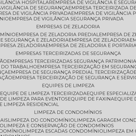
GILÂNCIA HOSPITALAR
EMPRESA DE VIGILÂNCIA E SEGU
A
VIGILÂNCIA DE SEGURANÇA
EMPRESA TERCEIRIZADA DE
RESA DE VIGILÂNCIA PRIVADA
EMPRESA DE VIGILÂNCIA 
ÔNIO
EMPRESA DE VIGILÂNCIA SEGURANÇA PRIVADA
EMPRESAS DE ZELADORIA
OMÍNIO
EMPRESA DE ZELADORIA PREDIAL
EMPRESA DE 
DE SEGURANÇA E ZELADORIA
EMPRESA DE ZELADORIA
E
MPRESA ZELADORIA
EMPRESA DE ZELADORIA E PORTARI
EMPRESAS TERCEIRIZADAS DE SEGURANÇA
ÇÃO
EMPRESAS TERCEIRIZADAS SEGURANÇA PATRIMONI
A DO TRABALHO
EMPRESA TERCEIRIZAÇÃO EM SEGURAN
NÇA
EMPRESA DE SEGURANÇA PREDIAL TERCEIRIZAÇÃO
ZAÇÃO
EMPRESA TERCEIRIZAÇÃO DE SEGURANÇA E SERVI
EQUIPES DE LIMPEZA
A
EQUIPE DE LIMPEZA TERCEIRIZADA
EQUIPE ESPECIALI
E DE LIMPEZA PARA EVENTOS
EQUIPE DE FAXINA
EQUIPE
DE LIMPEZA RESIDENCIAL
LIMPEZA DE CONDOMÍNIOS
AIS
LIMPEZA DO CONDOMÍNIO
LIMPEZA GARAGEM CON
IO
LIMPEZA E CONSERVAÇÃO DE CONDOMÍNIOS
NDOMÍNIO
LIMPEZA ESCADAS CONDOMÍNIO
LIMPEZA EM