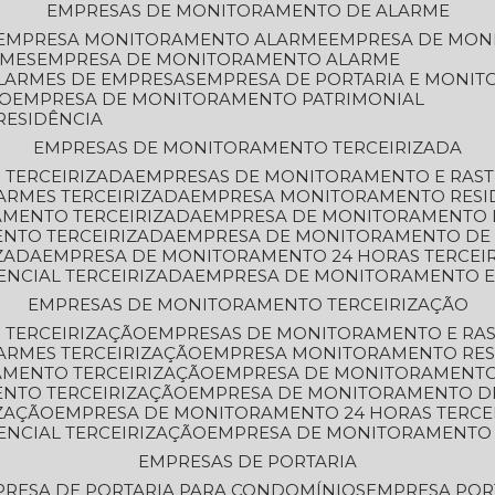
EMPRESAS DE MONITORAMENTO DE ALARME
EMPRESA MONITORAMENTO ALARME
EMPRESA DE MO
RMES
EMPRESA DE MONITORAMENTO ALARME
LARMES DE EMPRESAS
EMPRESA DE PORTARIA E MONI
TO
EMPRESA DE MONITORAMENTO PATRIMONIAL
RESIDÊNCIA
EMPRESAS DE MONITORAMENTO TERCEIRIZADA
 TERCEIRIZADA
EMPRESAS DE MONITORAMENTO E RAS
ARMES TERCEIRIZADA
EMPRESA MONITORAMENTO RESI
AMENTO TERCEIRIZADA
EMPRESA DE MONITORAMENTO 
ENTO TERCEIRIZADA
EMPRESA DE MONITORAMENTO DE
ZADA
EMPRESA DE MONITORAMENTO 24 HORAS TERCEI
ENCIAL TERCEIRIZADA
EMPRESA DE MONITORAMENTO E
EMPRESAS DE MONITORAMENTO TERCEIRIZAÇÃO
 TERCEIRIZAÇÃO
EMPRESAS DE MONITORAMENTO E RA
ARMES TERCEIRIZAÇÃO
EMPRESA MONITORAMENTO RES
AMENTO TERCEIRIZAÇÃO
EMPRESA DE MONITORAMENTO
ENTO TERCEIRIZAÇÃO
EMPRESA DE MONITORAMENTO D
ZAÇÃO
EMPRESA DE MONITORAMENTO 24 HORAS TERCE
ENCIAL TERCEIRIZAÇÃO
EMPRESA DE MONITORAMENTO 
EMPRESAS DE PORTARIA
PRESA DE PORTARIA PARA CONDOMÍNIOS
EMPRESA POR