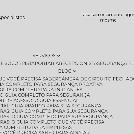
Faça seu orçamento ago
ecialistas!
mesmo
SERVIÇOS
L E SOCORRISTA
PORTARIA
RECEPCIONISTA
SEGURANÇA E
BLOG
QUE VOCÊ PRECISA SABER
CÂMERA DE CIRCUITO FECHAD
GUIA COMPLETO PARA SEGURANÇA PROATIVA
O GUIA COMPLETO PARA INICIANTES
 O GUIA COMPLETO PARA SEGURANÇA
 DE ACESSO: O GUIA ESSENCIAL
IAL: GUIA PRÁTICO PARA SUA SEGURANÇA
ORAS: GUIA COMPLETO PARA SUA SEGURANÇA
ORAS: O GUIA COMPLETO PARA SUA SEGURANÇA
RAS: O GUIA COMPLETO QUE VOCÊ PRECISA
UIA COMPLETO PARA EMPRESAS
E VOCÊ PRECISA SABER PARA ADOTAR