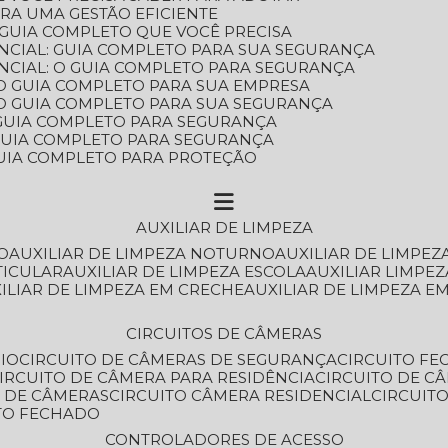
ARA UMA GESTÃO EFICIENTE
 GUIA COMPLETO QUE VOCÊ PRECISA
NCIAL: GUIA COMPLETO PARA SUA SEGURANÇA
NCIAL: O GUIA COMPLETO PARA SEGURANÇA
 O GUIA COMPLETO PARA SUA EMPRESA
: O GUIA COMPLETO PARA SUA SEGURANÇA
: GUIA COMPLETO PARA SEGURANÇA
: GUIA COMPLETO PARA SEGURANÇA
 GUIA COMPLETO PARA PROTEÇÃO
AUXILIAR DE LIMPEZA
O
AUXILIAR DE LIMPEZA NOTURNO
AUXILIAR DE LIMPEZ
TICULAR
AUXILIAR DE LIMPEZA ESCOLA
AUXILIAR LIMPEZ
XILIAR DE LIMPEZA EM CRECHE
AUXILIAR DE LIMPEZA E
CIRCUITOS DE CÂMERAS
IO
CIRCUITO DE CÂMERAS DE SEGURANÇA
CIRCUITO F
CIRCUITO DE CÂMERA PARA RESIDÊNCIA
CIRCUITO DE C
O DE CÂMERAS
CIRCUITO CÂMERA RESIDENCIAL
CIRCUI
ITO FECHADO
CONTROLADORES DE ACESSO