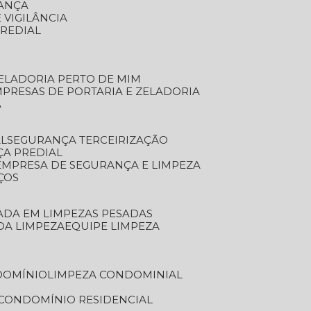
RANÇA
 VIGILÂNCIA
PREDIAL
ZELADORIA PERTO DE MIM
MPRESAS DE PORTARIA E ZELADORIA
A
AL
SEGURANÇA TERCEIRIZAÇÃO
ÇA PREDIAL
EMPRESA DE SEGURANÇA E LIMPEZA
ÇOS
ZADA EM LIMPEZAS PESADAS
 DA LIMPEZA
EQUIPE LIMPEZA
DOMÍNIO
LIMPEZA CONDOMINIAL
 CONDOMÍNIO RESIDENCIAL