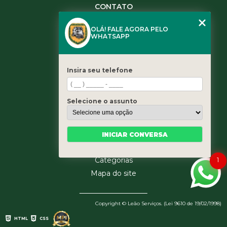
CONTATO
(11) 3984-0344
OLÁ! FALE AGORA PELO
(11) 3461-5871
WHATSAPP
(11) 3984-0344
contato@leaoservicos.com.br
Insira seu telefone
MENU
Home
Selecione o assunto
Quem somos
Serviços
Blog
INICIAR CONVERSA
Contato
1
Categorias
Mapa do site
Copyright © Leão Serviços. (Lei 9610 de 19/02/1998)
HTML
CSS