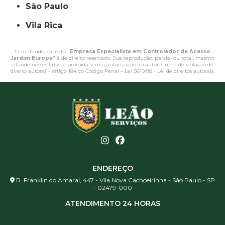
São Paulo
Vila Rica
O conteúdo do texto "
Empresa Especialista em Controlador de Acesso
Jardim Europa
" é de direito reservado. Sua reprodução, parcial ou total, mesmo
citando nossos links, é proibida sem a autorização do autor. Crime de violação de
direito autoral – artigo 184 do Código Penal –
Lei 9610/98 - Lei de direitos autorais
.
ENDEREÇO
R. Franklin do Amaral, 447 - Vila Nova Cachoeirinha - São Paulo - SP
- 02479-000
ATENDIMENTO 24 HORAS