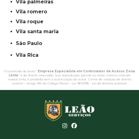
vila palmeiras
vila romero
vila roque
vila santa maria
São Paulo
Vila Rica
O conteúdo do texto "
Empresa Especialista em Controlador de Acesso Zona
Leste
" é de direito reservado. Sua reprodução, parcial ou total, mesmo citando
nossos links, é proibida sem a autorização do autor. Crime de violação de direito
autoral – artigo 184 do Código Penal –
Lei 9610/98 - Lei de direitos autorais
.