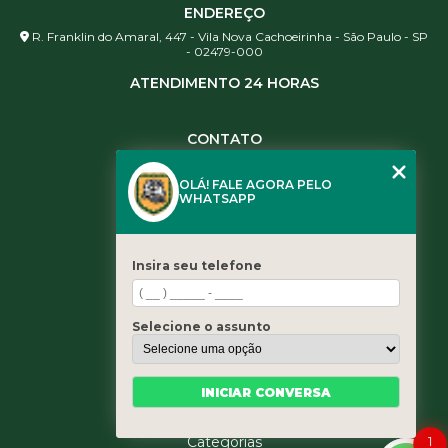
ENDEREÇO
R. Franklin do Amaral, 447 - Vila Nova Cachoeirinha - São Paulo - SP
- 02479-000
ATENDIMENTO 24 HORAS
CONTATO
(11) 3984-0344
OLÁ! FALE AGORA PELO
(11) 3461-5871
WHATSAPP
(11) 3984-0344
contato@leaoservicos.com.br
Insira seu telefone
MENU
Home
Selecione o assunto
Quem somos
Serviços
Blog
INICIAR CONVERSA
Contato
Categorias
1