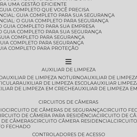
ARA UMA GESTÃO EFICIENTE
 GUIA COMPLETO QUE VOCÊ PRECISA
NCIAL: GUIA COMPLETO PARA SUA SEGURANÇA
NCIAL: O GUIA COMPLETO PARA SEGURANÇA
 O GUIA COMPLETO PARA SUA EMPRESA
: O GUIA COMPLETO PARA SUA SEGURANÇA
: GUIA COMPLETO PARA SEGURANÇA
: GUIA COMPLETO PARA SEGURANÇA
 GUIA COMPLETO PARA PROTEÇÃO
AUXILIAR DE LIMPEZA
O
AUXILIAR DE LIMPEZA NOTURNO
AUXILIAR DE LIMPEZ
TICULAR
AUXILIAR DE LIMPEZA ESCOLA
AUXILIAR LIMPEZ
XILIAR DE LIMPEZA EM CRECHE
AUXILIAR DE LIMPEZA E
CIRCUITOS DE CÂMERAS
IO
CIRCUITO DE CÂMERAS DE SEGURANÇA
CIRCUITO F
CIRCUITO DE CÂMERA PARA RESIDÊNCIA
CIRCUITO DE C
O DE CÂMERAS
CIRCUITO CÂMERA RESIDENCIAL
CIRCUI
ITO FECHADO
CONTROLADORES DE ACESSO