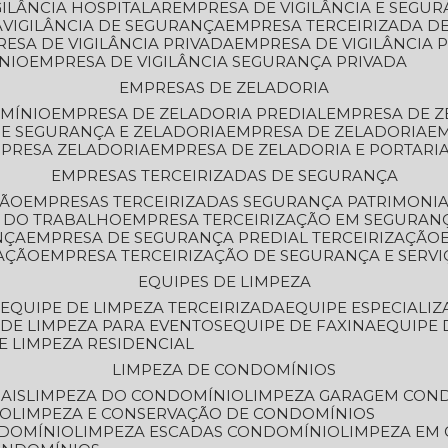
GILÂNCIA HOSPITALAR
EMPRESA DE VIGILÂNCIA E SEGU
A
VIGILÂNCIA DE SEGURANÇA
EMPRESA TERCEIRIZADA DE
RESA DE VIGILÂNCIA PRIVADA
EMPRESA DE VIGILÂNCIA 
ÔNIO
EMPRESA DE VIGILÂNCIA SEGURANÇA PRIVADA
EMPRESAS DE ZELADORIA
OMÍNIO
EMPRESA DE ZELADORIA PREDIAL
EMPRESA DE 
DE SEGURANÇA E ZELADORIA
EMPRESA DE ZELADORIA
E
MPRESA ZELADORIA
EMPRESA DE ZELADORIA E PORTARI
EMPRESAS TERCEIRIZADAS DE SEGURANÇA
ÇÃO
EMPRESAS TERCEIRIZADAS SEGURANÇA PATRIMONI
A DO TRABALHO
EMPRESA TERCEIRIZAÇÃO EM SEGURAN
NÇA
EMPRESA DE SEGURANÇA PREDIAL TERCEIRIZAÇÃO
ZAÇÃO
EMPRESA TERCEIRIZAÇÃO DE SEGURANÇA E SERVI
EQUIPES DE LIMPEZA
A
EQUIPE DE LIMPEZA TERCEIRIZADA
EQUIPE ESPECIALI
E DE LIMPEZA PARA EVENTOS
EQUIPE DE FAXINA
EQUIPE
DE LIMPEZA RESIDENCIAL
LIMPEZA DE CONDOMÍNIOS
AIS
LIMPEZA DO CONDOMÍNIO
LIMPEZA GARAGEM CON
IO
LIMPEZA E CONSERVAÇÃO DE CONDOMÍNIOS
NDOMÍNIO
LIMPEZA ESCADAS CONDOMÍNIO
LIMPEZA EM