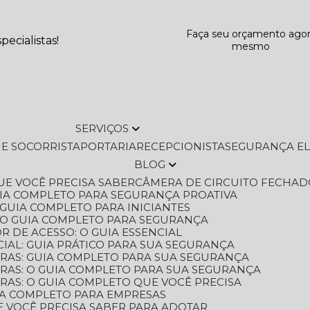
Faça seu orçamento ago
ecialistas!
mesmo
SERVIÇOS
L E SOCORRISTA
PORTARIA
RECEPCIONISTA
SEGURANÇA E
BLOG
QUE VOCÊ PRECISA SABER
CÂMERA DE CIRCUITO FECHAD
GUIA COMPLETO PARA SEGURANÇA PROATIVA
O GUIA COMPLETO PARA INICIANTES
 O GUIA COMPLETO PARA SEGURANÇA
 DE ACESSO: O GUIA ESSENCIAL
IAL: GUIA PRÁTICO PARA SUA SEGURANÇA
ORAS: GUIA COMPLETO PARA SUA SEGURANÇA
ORAS: O GUIA COMPLETO PARA SUA SEGURANÇA
RAS: O GUIA COMPLETO QUE VOCÊ PRECISA
UIA COMPLETO PARA EMPRESAS
E VOCÊ PRECISA SABER PARA ADOTAR