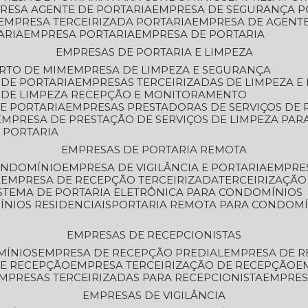
PRESA AGENTE DE PORTARIA
EMPRESA DE SEGURANÇA P
EMPRESA TERCEIRIZADA PORTARIA
EMPRESA DE AGENT
ARIA
EMPRESA PORTARIA
EMPRESA DE PORTARIA
EMPRESAS DE PORTARIA E LIMPEZA
ERTO DE MIM
EMPRESA DE LIMPEZA E SEGURANÇA
 DE PORTARIA
EMPRESAS TERCEIRIZADAS DE LIMPEZA E
S DE LIMPEZA RECEPÇÃO E MONITORAMENTO
DE PORTARIA
EMPRESAS PRESTADORAS DE SERVIÇOS DE 
EMPRESA DE PRESTAÇÃO DE SERVIÇOS DE LIMPEZA PA
E PORTARIA
EMPRESAS DE PORTARIA REMOTA
CONDOMÍNIO
EMPRESA DE VIGILÂNCIA E PORTARIA
EMPRE
A
EMPRESA DE RECEPÇÃO TERCEIRIZADA
TERCEIRIZAÇÃ
ISTEMA DE PORTARIA ELETRÔNICA PARA CONDOMÍNIOS
ÍNIOS RESIDENCIAIS
PORTARIA REMOTA PARA CONDOMÍ
EMPRESAS DE RECEPCIONISTAS
MÍNIOS
EMPRESA DE RECEPÇÃO PREDIAL
EMPRESA DE 
DE RECEPÇÃO
EMPRESA TERCEIRIZAÇÃO DE RECEPÇÃO
EMPRESAS TERCEIRIZADAS PARA RECEPCIONISTA
EMPRE
EMPRESAS DE VIGILÂNCIA