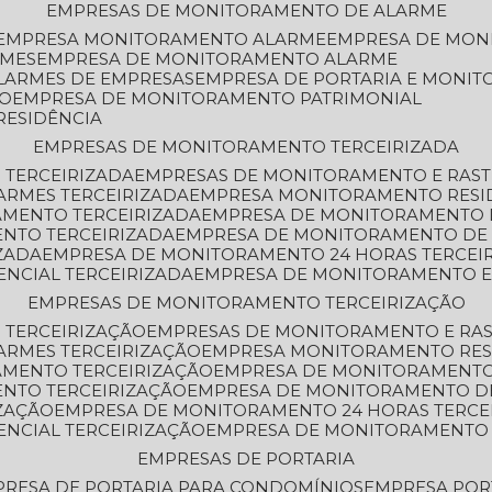
EMPRESAS DE MONITORAMENTO DE ALARME
EMPRESA MONITORAMENTO ALARME
EMPRESA DE MO
RMES
EMPRESA DE MONITORAMENTO ALARME
LARMES DE EMPRESAS
EMPRESA DE PORTARIA E MONI
TO
EMPRESA DE MONITORAMENTO PATRIMONIAL
RESIDÊNCIA
EMPRESAS DE MONITORAMENTO TERCEIRIZADA
 TERCEIRIZADA
EMPRESAS DE MONITORAMENTO E RAS
ARMES TERCEIRIZADA
EMPRESA MONITORAMENTO RESI
AMENTO TERCEIRIZADA
EMPRESA DE MONITORAMENTO 
ENTO TERCEIRIZADA
EMPRESA DE MONITORAMENTO DE
ZADA
EMPRESA DE MONITORAMENTO 24 HORAS TERCEI
ENCIAL TERCEIRIZADA
EMPRESA DE MONITORAMENTO E
EMPRESAS DE MONITORAMENTO TERCEIRIZAÇÃO
 TERCEIRIZAÇÃO
EMPRESAS DE MONITORAMENTO E RA
ARMES TERCEIRIZAÇÃO
EMPRESA MONITORAMENTO RES
AMENTO TERCEIRIZAÇÃO
EMPRESA DE MONITORAMENTO
ENTO TERCEIRIZAÇÃO
EMPRESA DE MONITORAMENTO D
ZAÇÃO
EMPRESA DE MONITORAMENTO 24 HORAS TERCE
ENCIAL TERCEIRIZAÇÃO
EMPRESA DE MONITORAMENTO 
EMPRESAS DE PORTARIA
PRESA DE PORTARIA PARA CONDOMÍNIOS
EMPRESA POR