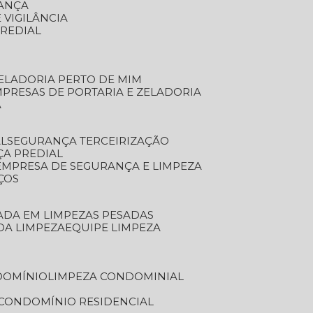
RANÇA
 VIGILÂNCIA
PREDIAL
ZELADORIA PERTO DE MIM
MPRESAS DE PORTARIA E ZELADORIA
A
AL
SEGURANÇA TERCEIRIZAÇÃO
ÇA PREDIAL
EMPRESA DE SEGURANÇA E LIMPEZA
ÇOS
ZADA EM LIMPEZAS PESADAS
 DA LIMPEZA
EQUIPE LIMPEZA
DOMÍNIO
LIMPEZA CONDOMINIAL
 CONDOMÍNIO RESIDENCIAL