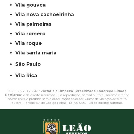
vila gouvea
vila nova cachoeirinha
vila palmeiras
vila romero
vila roque
vila santa maria
São Paulo
Vila Rica
O conteúdo do texto "
Portaria e Limpeza Terceirizada Endereço Cidade
Patriarca
" é de direito reservado. Sua reprodução, parcial ou total, mesmo citando
nossos links, é proibida sem a autorização do autor. Crime de violação de direito
autoral – artigo 184 do Código Penal –
Lei 9610/98 - Lei de direitos autorais
.