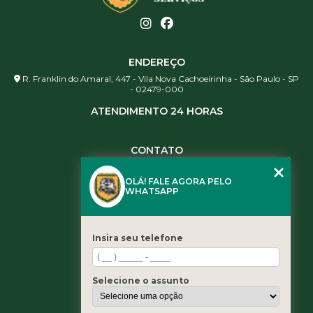
ENDEREÇO
R. Franklin do Amaral, 447 - Vila Nova Cachoeirinha - São Paulo - SP
- 02479-000
ATENDIMENTO 24 HORAS
CONTATO
(11) 3984-0344
OLÁ! FALE AGORA PELO
(11) 3461-5871
WHATSAPP
(11) 3984-0344
contato@leaoservicos.com.br
Insira seu telefone
MENU
Home
Selecione o assunto
Quem somos
Serviços