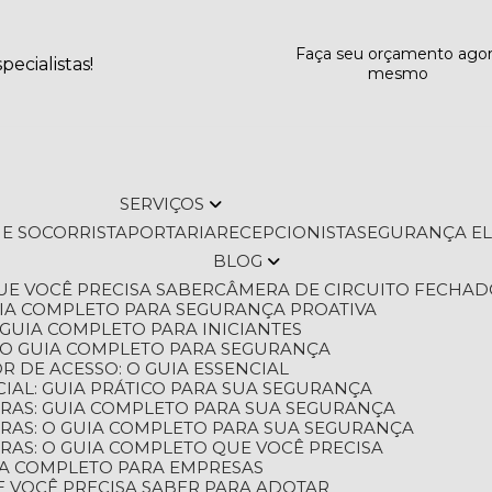
Faça seu orçamento ago
ecialistas!
mesmo
SERVIÇOS
L E SOCORRISTA
PORTARIA
RECEPCIONISTA
SEGURANÇA E
BLOG
QUE VOCÊ PRECISA SABER
CÂMERA DE CIRCUITO FECHAD
GUIA COMPLETO PARA SEGURANÇA PROATIVA
O GUIA COMPLETO PARA INICIANTES
 O GUIA COMPLETO PARA SEGURANÇA
 DE ACESSO: O GUIA ESSENCIAL
IAL: GUIA PRÁTICO PARA SUA SEGURANÇA
ORAS: GUIA COMPLETO PARA SUA SEGURANÇA
ORAS: O GUIA COMPLETO PARA SUA SEGURANÇA
RAS: O GUIA COMPLETO QUE VOCÊ PRECISA
UIA COMPLETO PARA EMPRESAS
E VOCÊ PRECISA SABER PARA ADOTAR