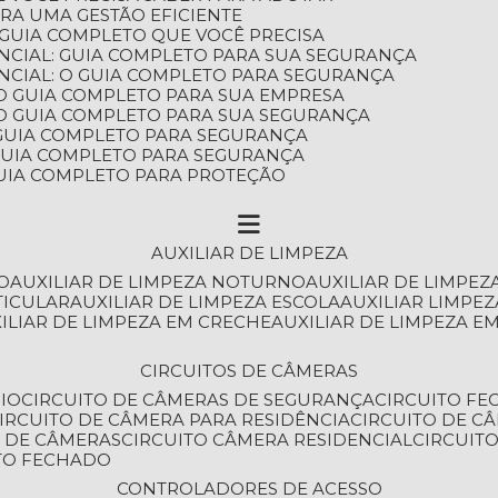
ARA UMA GESTÃO EFICIENTE
 GUIA COMPLETO QUE VOCÊ PRECISA
NCIAL: GUIA COMPLETO PARA SUA SEGURANÇA
NCIAL: O GUIA COMPLETO PARA SEGURANÇA
 O GUIA COMPLETO PARA SUA EMPRESA
: O GUIA COMPLETO PARA SUA SEGURANÇA
: GUIA COMPLETO PARA SEGURANÇA
: GUIA COMPLETO PARA SEGURANÇA
 GUIA COMPLETO PARA PROTEÇÃO
AUXILIAR DE LIMPEZA
O
AUXILIAR DE LIMPEZA NOTURNO
AUXILIAR DE LIMPEZ
TICULAR
AUXILIAR DE LIMPEZA ESCOLA
AUXILIAR LIMPEZ
XILIAR DE LIMPEZA EM CRECHE
AUXILIAR DE LIMPEZA E
CIRCUITOS DE CÂMERAS
IO
CIRCUITO DE CÂMERAS DE SEGURANÇA
CIRCUITO F
CIRCUITO DE CÂMERA PARA RESIDÊNCIA
CIRCUITO DE C
O DE CÂMERAS
CIRCUITO CÂMERA RESIDENCIAL
CIRCUI
ITO FECHADO
CONTROLADORES DE ACESSO