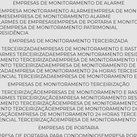
EMPRESAS DE MONITORAMENTO DE ALARME
EMPRESA MONITORAMENTO ALARME
EMPRESA DE MO
RMES
EMPRESA DE MONITORAMENTO ALARME
LARMES DE EMPRESAS
EMPRESA DE PORTARIA E MONI
TO
EMPRESA DE MONITORAMENTO PATRIMONIAL
RESIDÊNCIA
EMPRESAS DE MONITORAMENTO TERCEIRIZADA
 TERCEIRIZADA
EMPRESAS DE MONITORAMENTO E RAS
ARMES TERCEIRIZADA
EMPRESA MONITORAMENTO RESI
AMENTO TERCEIRIZADA
EMPRESA DE MONITORAMENTO 
ENTO TERCEIRIZADA
EMPRESA DE MONITORAMENTO DE
ZADA
EMPRESA DE MONITORAMENTO 24 HORAS TERCEI
ENCIAL TERCEIRIZADA
EMPRESA DE MONITORAMENTO E
EMPRESAS DE MONITORAMENTO TERCEIRIZAÇÃO
 TERCEIRIZAÇÃO
EMPRESAS DE MONITORAMENTO E RA
ARMES TERCEIRIZAÇÃO
EMPRESA MONITORAMENTO RES
AMENTO TERCEIRIZAÇÃO
EMPRESA DE MONITORAMENTO
ENTO TERCEIRIZAÇÃO
EMPRESA DE MONITORAMENTO D
ZAÇÃO
EMPRESA DE MONITORAMENTO 24 HORAS TERCE
ENCIAL TERCEIRIZAÇÃO
EMPRESA DE MONITORAMENTO 
EMPRESAS DE PORTARIA
PRESA DE PORTARIA PARA CONDOMÍNIOS
EMPRESA POR