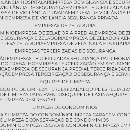
GILÂNCIA HOSPITALAR
EMPRESA DE VIGILÂNCIA E SEGU
A
VIGILÂNCIA DE SEGURANÇA
EMPRESA TERCEIRIZADA DE
RESA DE VIGILÂNCIA PRIVADA
EMPRESA DE VIGILÂNCIA 
ÔNIO
EMPRESA DE VIGILÂNCIA SEGURANÇA PRIVADA
EMPRESAS DE ZELADORIA
OMÍNIO
EMPRESA DE ZELADORIA PREDIAL
EMPRESA DE 
DE SEGURANÇA E ZELADORIA
EMPRESA DE ZELADORIA
E
MPRESA ZELADORIA
EMPRESA DE ZELADORIA E PORTARI
EMPRESAS TERCEIRIZADAS DE SEGURANÇA
ÇÃO
EMPRESAS TERCEIRIZADAS SEGURANÇA PATRIMONI
A DO TRABALHO
EMPRESA TERCEIRIZAÇÃO EM SEGURAN
NÇA
EMPRESA DE SEGURANÇA PREDIAL TERCEIRIZAÇÃO
ZAÇÃO
EMPRESA TERCEIRIZAÇÃO DE SEGURANÇA E SERVI
EQUIPES DE LIMPEZA
A
EQUIPE DE LIMPEZA TERCEIRIZADA
EQUIPE ESPECIALI
E DE LIMPEZA PARA EVENTOS
EQUIPE DE FAXINA
EQUIPE
DE LIMPEZA RESIDENCIAL
LIMPEZA DE CONDOMÍNIOS
AIS
LIMPEZA DO CONDOMÍNIO
LIMPEZA GARAGEM CON
IO
LIMPEZA E CONSERVAÇÃO DE CONDOMÍNIOS
NDOMÍNIO
LIMPEZA ESCADAS CONDOMÍNIO
LIMPEZA EM