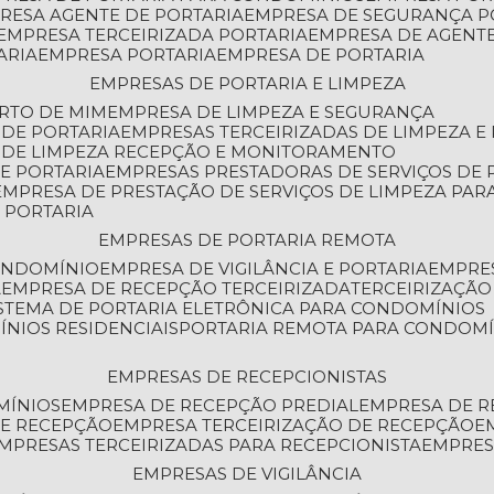
PRESA AGENTE DE PORTARIA
EMPRESA DE SEGURANÇA P
EMPRESA TERCEIRIZADA PORTARIA
EMPRESA DE AGENT
ARIA
EMPRESA PORTARIA
EMPRESA DE PORTARIA
EMPRESAS DE PORTARIA E LIMPEZA
ERTO DE MIM
EMPRESA DE LIMPEZA E SEGURANÇA
 DE PORTARIA
EMPRESAS TERCEIRIZADAS DE LIMPEZA E
S DE LIMPEZA RECEPÇÃO E MONITORAMENTO
DE PORTARIA
EMPRESAS PRESTADORAS DE SERVIÇOS DE 
EMPRESA DE PRESTAÇÃO DE SERVIÇOS DE LIMPEZA PA
E PORTARIA
EMPRESAS DE PORTARIA REMOTA
CONDOMÍNIO
EMPRESA DE VIGILÂNCIA E PORTARIA
EMPRE
A
EMPRESA DE RECEPÇÃO TERCEIRIZADA
TERCEIRIZAÇÃ
ISTEMA DE PORTARIA ELETRÔNICA PARA CONDOMÍNIOS
ÍNIOS RESIDENCIAIS
PORTARIA REMOTA PARA CONDOMÍ
EMPRESAS DE RECEPCIONISTAS
MÍNIOS
EMPRESA DE RECEPÇÃO PREDIAL
EMPRESA DE 
DE RECEPÇÃO
EMPRESA TERCEIRIZAÇÃO DE RECEPÇÃO
EMPRESAS TERCEIRIZADAS PARA RECEPCIONISTA
EMPRE
EMPRESAS DE VIGILÂNCIA