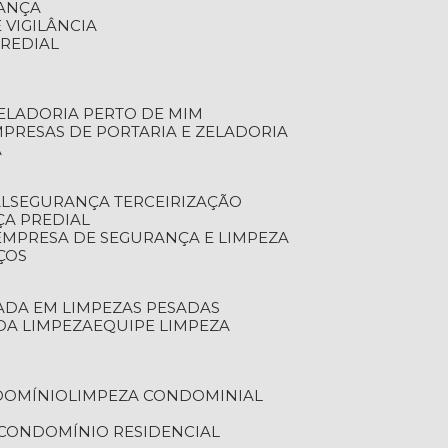
RANÇA
 VIGILÂNCIA
PREDIAL
ZELADORIA PERTO DE MIM
MPRESAS DE PORTARIA E ZELADORIA
A
AL
SEGURANÇA TERCEIRIZAÇÃO
ÇA PREDIAL
EMPRESA DE SEGURANÇA E LIMPEZA
ÇOS
ZADA EM LIMPEZAS PESADAS
 DA LIMPEZA
EQUIPE LIMPEZA
DOMÍNIO
LIMPEZA CONDOMINIAL
 CONDOMÍNIO RESIDENCIAL