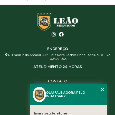
ENDEREÇO
R. Franklin do Amaral, 447 - Vila Nova Cachoeirinha - São Paulo - SP
- 02479-000
ATENDIMENTO 24 HORAS
CONTATO
(11) 3984-0344
OLÁ! FALE AGORA PELO
(11) 3461-5871
WHATSAPP
(11) 3984-0344
contato@leaoservicos.com.br
Insira seu telefone