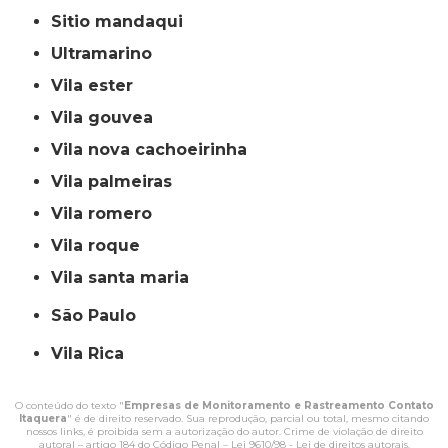
sitio mandaqui
ultramarino
vila ester
vila gouvea
vila nova cachoeirinha
vila palmeiras
vila romero
vila roque
vila santa maria
São Paulo
Vila Rica
O conteúdo do texto "
Empresas de Monitoramento e Rastreamento Contato
Itaquera
" é de direito reservado. Sua reprodução, parcial ou total, mesmo citando
nossos links, é proibida sem a autorização do autor. Crime de violação de direito
autoral – artigo 184 do Código Penal –
Lei 9610/98 - Lei de direitos autorais
.