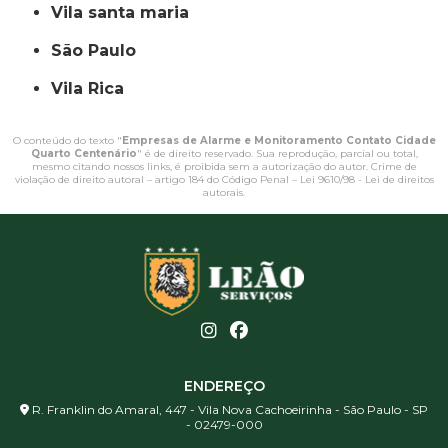
vila santa maria
São Paulo
Vila Rica
O conteúdo do texto "
Empresas de Alarme e Monitoramento Contato Cidade
Quarto Centenário
" é de direito reservado. Sua reprodução, parcial ou total,
mesmo citando nossos links, é proibida sem a autorização do autor. Crime de
violação de direito autoral – artigo 184 do Código Penal –
Lei 9610/98 - Lei de direitos
autorais
.
ENDEREÇO
R. Franklin do Amaral, 447 - Vila Nova Cachoeirinha - São Paulo - SP
- 02479-000