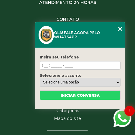
ATENDIMENTO 24 HORAS
CONTATO
(11) 3984-0344
OLÁ! FALE AGORA PELO
(11) 3461-5871
WHATSAPP
(11) 3984-0344
contato@leaoservicos.com.br
Insira seu telefone
MENU
Home
Selecione o assunto
Quem somos
Serviços
Blog
INICIAR CONVERSA
Contato
1
Categorias
Mapa do site