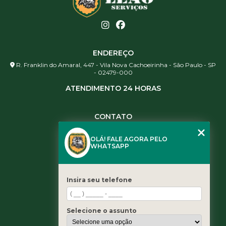
ENDEREÇO
R. Franklin do Amaral, 447 - Vila Nova Cachoeirinha - São Paulo - SP
- 02479-000
ATENDIMENTO 24 HORAS
CONTATO
(11) 3984-0344
OLÁ! FALE AGORA PELO
(11) 3461-5871
WHATSAPP
(11) 3984-0344
contato@leaoservicos.com.br
Insira seu telefone
MENU
Home
Selecione o assunto
Quem somos