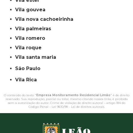
vila ester
vila gouvea
vila nova cachoeirinha
vila palmeiras
vila romero
vila roque
vila santa maria
São Paulo
Vila Rica
O conteúdo do texto "
Empresa Monitoramento Residencial Limão
" é de direito
reservado. Sua reprodução, parcial ou total, mesmo citando nossos links, é proibida
sem a autorização do autor. Crime de violação de direito autoral – artigo 184 do
Código Penal –
Lei 9610/98 - Lei de direitos autorais
.