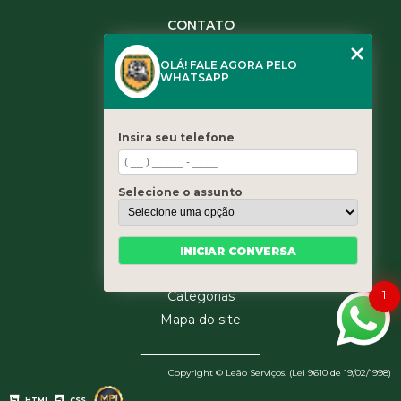
CONTATO
(11) 3984-0344
OLÁ! FALE AGORA PELO
(11) 3461-5871
WHATSAPP
(11) 3984-0344
contato@leaoservicos.com.br
Insira seu telefone
MENU
Home
Selecione o assunto
Quem somos
Serviços
Blog
INICIAR CONVERSA
Contato
1
Categorias
Mapa do site
Copyright © Leão Serviços. (Lei 9610 de 19/02/1998)
HTML
CSS