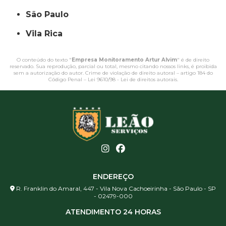
São Paulo
Vila Rica
O conteúdo do texto "
Empresa Monitoramento Artur Alvim
" é de direito
reservado. Sua reprodução, parcial ou total, mesmo citando nossos links, é proibida
sem a autorização do autor. Crime de violação de direito autoral – artigo 184 do
Código Penal –
Lei 9610/98 - Lei de direitos autorais
.
ENDEREÇO
R. Franklin do Amaral, 447 - Vila Nova Cachoeirinha - São Paulo - SP
- 02479-000
ATENDIMENTO 24 HORAS