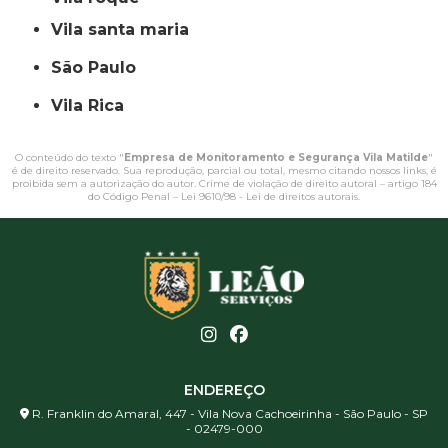
vila santa maria
São Paulo
Vila Rica
O conteúdo do texto "
Empresa de Monitoramento e Segurança Vila Matilde
"
é de direito reservado. Sua reprodução, parcial ou total, mesmo citando nossos links, é
proibida sem a autorização do autor. Crime de violação de direito autoral – artigo 184
do Código Penal –
Lei 9610/98 - Lei de direitos autorais
.
ENDEREÇO
R. Franklin do Amaral, 447 - Vila Nova Cachoeirinha - São Paulo - SP
- 02479-000