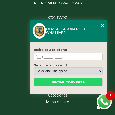
ATENDIMENTO 24 HORAS
CONTATO
(11) 3984-0344
OLÁ! FALE AGORA PELO
(11) 3461-5871
WHATSAPP
(11) 3984-0344
contato@leaoservicos.com.br
Insira seu telefone
MENU
Home
Selecione o assunto
Quem somos
Serviços
Blog
INICIAR CONVERSA
Contato
1
Categorias
Mapa do site