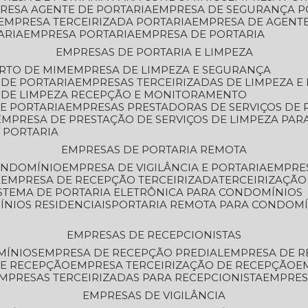
PRESA AGENTE DE PORTARIA
EMPRESA DE SEGURANÇA P
EMPRESA TERCEIRIZADA PORTARIA
EMPRESA DE AGENT
ARIA
EMPRESA PORTARIA
EMPRESA DE PORTARIA
EMPRESAS DE PORTARIA E LIMPEZA
ERTO DE MIM
EMPRESA DE LIMPEZA E SEGURANÇA
 DE PORTARIA
EMPRESAS TERCEIRIZADAS DE LIMPEZA E
S DE LIMPEZA RECEPÇÃO E MONITORAMENTO
DE PORTARIA
EMPRESAS PRESTADORAS DE SERVIÇOS DE 
EMPRESA DE PRESTAÇÃO DE SERVIÇOS DE LIMPEZA PA
E PORTARIA
EMPRESAS DE PORTARIA REMOTA
CONDOMÍNIO
EMPRESA DE VIGILÂNCIA E PORTARIA
EMPRE
A
EMPRESA DE RECEPÇÃO TERCEIRIZADA
TERCEIRIZAÇÃ
ISTEMA DE PORTARIA ELETRÔNICA PARA CONDOMÍNIOS
ÍNIOS RESIDENCIAIS
PORTARIA REMOTA PARA CONDOMÍ
EMPRESAS DE RECEPCIONISTAS
MÍNIOS
EMPRESA DE RECEPÇÃO PREDIAL
EMPRESA DE 
DE RECEPÇÃO
EMPRESA TERCEIRIZAÇÃO DE RECEPÇÃO
EMPRESAS TERCEIRIZADAS PARA RECEPCIONISTA
EMPRE
EMPRESAS DE VIGILÂNCIA