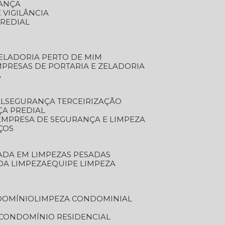
RANÇA
 VIGILÂNCIA
PREDIAL
ZELADORIA PERTO DE MIM
MPRESAS DE PORTARIA E ZELADORIA
A
AL
SEGURANÇA TERCEIRIZAÇÃO
ÇA PREDIAL
EMPRESA DE SEGURANÇA E LIMPEZA
ÇOS
ZADA EM LIMPEZAS PESADAS
 DA LIMPEZA
EQUIPE LIMPEZA
DOMÍNIO
LIMPEZA CONDOMINIAL
 CONDOMÍNIO RESIDENCIAL