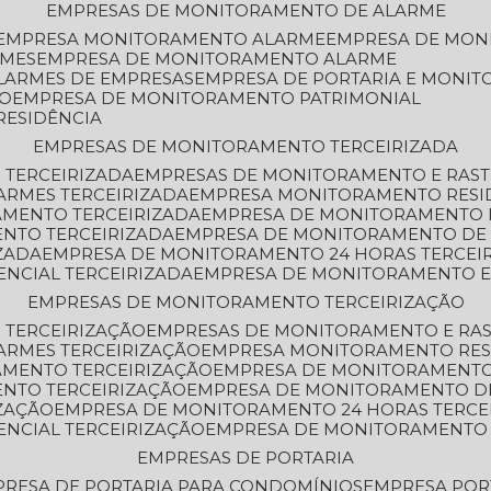
EMPRESAS DE MONITORAMENTO DE ALARME
EMPRESA MONITORAMENTO ALARME
EMPRESA DE MO
RMES
EMPRESA DE MONITORAMENTO ALARME
LARMES DE EMPRESAS
EMPRESA DE PORTARIA E MONI
TO
EMPRESA DE MONITORAMENTO PATRIMONIAL
RESIDÊNCIA
EMPRESAS DE MONITORAMENTO TERCEIRIZADA
 TERCEIRIZADA
EMPRESAS DE MONITORAMENTO E RAS
ARMES TERCEIRIZADA
EMPRESA MONITORAMENTO RESI
AMENTO TERCEIRIZADA
EMPRESA DE MONITORAMENTO 
ENTO TERCEIRIZADA
EMPRESA DE MONITORAMENTO DE
ZADA
EMPRESA DE MONITORAMENTO 24 HORAS TERCEI
ENCIAL TERCEIRIZADA
EMPRESA DE MONITORAMENTO E
EMPRESAS DE MONITORAMENTO TERCEIRIZAÇÃO
 TERCEIRIZAÇÃO
EMPRESAS DE MONITORAMENTO E RA
ARMES TERCEIRIZAÇÃO
EMPRESA MONITORAMENTO RES
AMENTO TERCEIRIZAÇÃO
EMPRESA DE MONITORAMENTO
ENTO TERCEIRIZAÇÃO
EMPRESA DE MONITORAMENTO D
ZAÇÃO
EMPRESA DE MONITORAMENTO 24 HORAS TERCE
ENCIAL TERCEIRIZAÇÃO
EMPRESA DE MONITORAMENTO 
EMPRESAS DE PORTARIA
PRESA DE PORTARIA PARA CONDOMÍNIOS
EMPRESA POR