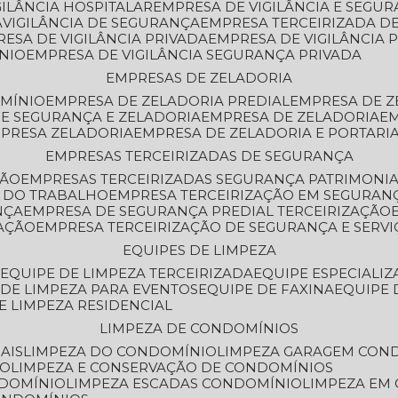
GILÂNCIA HOSPITALAR
EMPRESA DE VIGILÂNCIA E SEGU
A
VIGILÂNCIA DE SEGURANÇA
EMPRESA TERCEIRIZADA DE
RESA DE VIGILÂNCIA PRIVADA
EMPRESA DE VIGILÂNCIA 
ÔNIO
EMPRESA DE VIGILÂNCIA SEGURANÇA PRIVADA
EMPRESAS DE ZELADORIA
OMÍNIO
EMPRESA DE ZELADORIA PREDIAL
EMPRESA DE 
DE SEGURANÇA E ZELADORIA
EMPRESA DE ZELADORIA
E
MPRESA ZELADORIA
EMPRESA DE ZELADORIA E PORTARI
EMPRESAS TERCEIRIZADAS DE SEGURANÇA
ÇÃO
EMPRESAS TERCEIRIZADAS SEGURANÇA PATRIMONI
A DO TRABALHO
EMPRESA TERCEIRIZAÇÃO EM SEGURAN
NÇA
EMPRESA DE SEGURANÇA PREDIAL TERCEIRIZAÇÃO
ZAÇÃO
EMPRESA TERCEIRIZAÇÃO DE SEGURANÇA E SERVI
EQUIPES DE LIMPEZA
A
EQUIPE DE LIMPEZA TERCEIRIZADA
EQUIPE ESPECIALI
E DE LIMPEZA PARA EVENTOS
EQUIPE DE FAXINA
EQUIPE
DE LIMPEZA RESIDENCIAL
LIMPEZA DE CONDOMÍNIOS
AIS
LIMPEZA DO CONDOMÍNIO
LIMPEZA GARAGEM CON
IO
LIMPEZA E CONSERVAÇÃO DE CONDOMÍNIOS
NDOMÍNIO
LIMPEZA ESCADAS CONDOMÍNIO
LIMPEZA EM