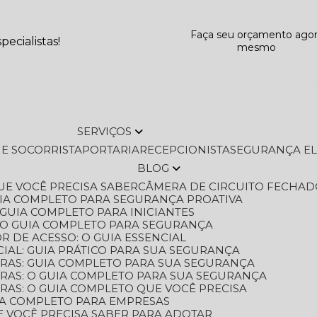
Faça seu orçamento ago
ecialistas!
mesmo
SERVIÇOS
L E SOCORRISTA
PORTARIA
RECEPCIONISTA
SEGURANÇA E
BLOG
QUE VOCÊ PRECISA SABER
CÂMERA DE CIRCUITO FECHAD
GUIA COMPLETO PARA SEGURANÇA PROATIVA
O GUIA COMPLETO PARA INICIANTES
 O GUIA COMPLETO PARA SEGURANÇA
 DE ACESSO: O GUIA ESSENCIAL
IAL: GUIA PRÁTICO PARA SUA SEGURANÇA
ORAS: GUIA COMPLETO PARA SUA SEGURANÇA
ORAS: O GUIA COMPLETO PARA SUA SEGURANÇA
RAS: O GUIA COMPLETO QUE VOCÊ PRECISA
UIA COMPLETO PARA EMPRESAS
E VOCÊ PRECISA SABER PARA ADOTAR