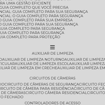
ARA UMA GESTÃO EFICIENTE
 GUIA COMPLETO QUE VOCÊ PRECISA
NCIAL: GUIA COMPLETO PARA SUA SEGURANÇA
NCIAL: O GUIA COMPLETO PARA SEGURANÇA
 O GUIA COMPLETO PARA SUA EMPRESA
: O GUIA COMPLETO PARA SUA SEGURANÇA
: GUIA COMPLETO PARA SEGURANÇA
: GUIA COMPLETO PARA SEGURANÇA
 GUIA COMPLETO PARA PROTEÇÃO
AUXILIAR DE LIMPEZA
O
AUXILIAR DE LIMPEZA NOTURNO
AUXILIAR DE LIMPEZ
TICULAR
AUXILIAR DE LIMPEZA ESCOLA
AUXILIAR LIMPEZ
XILIAR DE LIMPEZA EM CRECHE
AUXILIAR DE LIMPEZA E
CIRCUITOS DE CÂMERAS
IO
CIRCUITO DE CÂMERAS DE SEGURANÇA
CIRCUITO F
CIRCUITO DE CÂMERA PARA RESIDÊNCIA
CIRCUITO DE C
O DE CÂMERAS
CIRCUITO CÂMERA RESIDENCIAL
CIRCUI
ITO FECHADO
CONTROLADORES DE ACESSO