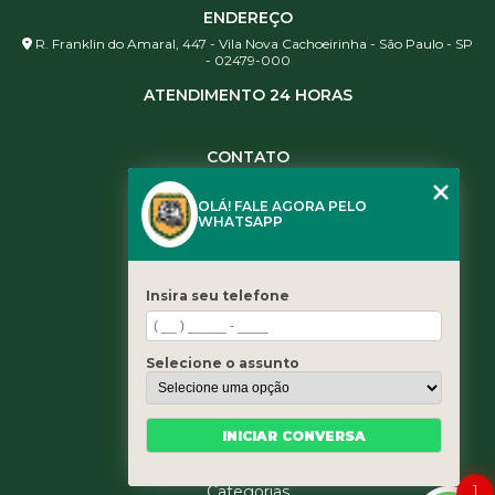
ENDEREÇO
R. Franklin do Amaral, 447 - Vila Nova Cachoeirinha - São Paulo - SP
- 02479-000
ATENDIMENTO 24 HORAS
CONTATO
(11) 3984-0344
OLÁ! FALE AGORA PELO
(11) 3461-5871
WHATSAPP
(11) 3984-0344
contato@leaoservicos.com.br
Insira seu telefone
MENU
Home
Selecione o assunto
Quem somos
Serviços
Blog
INICIAR CONVERSA
Contato
Categorias
1