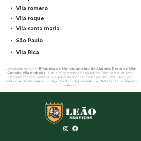
vila romero
vila roque
vila santa maria
São Paulo
Vila Rica
O conteúdo do texto "
Empresa de Monitoramento de Alarmes Perto de Mim
Contato Vila Andrade
" é de direito reservado. Sua reprodução, parcial ou total,
mesmo citando nossos links, é proibida sem a autorização do autor. Crime de
violação de direito autoral – artigo 184 do Código Penal –
Lei 9610/98 - Lei de direitos
autorais
.