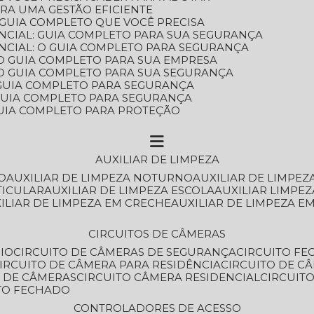
ARA UMA GESTÃO EFICIENTE
 GUIA COMPLETO QUE VOCÊ PRECISA
NCIAL: GUIA COMPLETO PARA SUA SEGURANÇA
NCIAL: O GUIA COMPLETO PARA SEGURANÇA
 O GUIA COMPLETO PARA SUA EMPRESA
: O GUIA COMPLETO PARA SUA SEGURANÇA
: GUIA COMPLETO PARA SEGURANÇA
: GUIA COMPLETO PARA SEGURANÇA
 GUIA COMPLETO PARA PROTEÇÃO
AUXILIAR DE LIMPEZA
O
AUXILIAR DE LIMPEZA NOTURNO
AUXILIAR DE LIMPEZ
TICULAR
AUXILIAR DE LIMPEZA ESCOLA
AUXILIAR LIMPEZ
XILIAR DE LIMPEZA EM CRECHE
AUXILIAR DE LIMPEZA E
CIRCUITOS DE CÂMERAS
IO
CIRCUITO DE CÂMERAS DE SEGURANÇA
CIRCUITO F
CIRCUITO DE CÂMERA PARA RESIDÊNCIA
CIRCUITO DE C
O DE CÂMERAS
CIRCUITO CÂMERA RESIDENCIAL
CIRCUI
ITO FECHADO
CONTROLADORES DE ACESSO