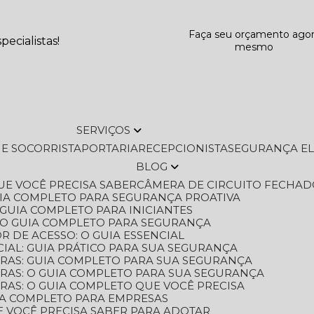
Faça seu orçamento ago
ecialistas!
mesmo
SERVIÇOS
L E SOCORRISTA
PORTARIA
RECEPCIONISTA
SEGURANÇA E
BLOG
QUE VOCÊ PRECISA SABER
CÂMERA DE CIRCUITO FECHAD
GUIA COMPLETO PARA SEGURANÇA PROATIVA
O GUIA COMPLETO PARA INICIANTES
 O GUIA COMPLETO PARA SEGURANÇA
 DE ACESSO: O GUIA ESSENCIAL
IAL: GUIA PRÁTICO PARA SUA SEGURANÇA
ORAS: GUIA COMPLETO PARA SUA SEGURANÇA
ORAS: O GUIA COMPLETO PARA SUA SEGURANÇA
RAS: O GUIA COMPLETO QUE VOCÊ PRECISA
UIA COMPLETO PARA EMPRESAS
E VOCÊ PRECISA SABER PARA ADOTAR