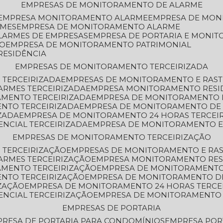
EMPRESAS DE MONITORAMENTO DE ALARME
EMPRESA MONITORAMENTO ALARME
EMPRESA DE MO
RMES
EMPRESA DE MONITORAMENTO ALARME
LARMES DE EMPRESAS
EMPRESA DE PORTARIA E MONI
TO
EMPRESA DE MONITORAMENTO PATRIMONIAL
RESIDÊNCIA
EMPRESAS DE MONITORAMENTO TERCEIRIZADA
 TERCEIRIZADA
EMPRESAS DE MONITORAMENTO E RAS
ARMES TERCEIRIZADA
EMPRESA MONITORAMENTO RESI
AMENTO TERCEIRIZADA
EMPRESA DE MONITORAMENTO 
ENTO TERCEIRIZADA
EMPRESA DE MONITORAMENTO DE
ZADA
EMPRESA DE MONITORAMENTO 24 HORAS TERCEI
ENCIAL TERCEIRIZADA
EMPRESA DE MONITORAMENTO E
EMPRESAS DE MONITORAMENTO TERCEIRIZAÇÃO
 TERCEIRIZAÇÃO
EMPRESAS DE MONITORAMENTO E RA
ARMES TERCEIRIZAÇÃO
EMPRESA MONITORAMENTO RES
AMENTO TERCEIRIZAÇÃO
EMPRESA DE MONITORAMENTO
ENTO TERCEIRIZAÇÃO
EMPRESA DE MONITORAMENTO D
ZAÇÃO
EMPRESA DE MONITORAMENTO 24 HORAS TERCE
ENCIAL TERCEIRIZAÇÃO
EMPRESA DE MONITORAMENTO 
EMPRESAS DE PORTARIA
PRESA DE PORTARIA PARA CONDOMÍNIOS
EMPRESA POR