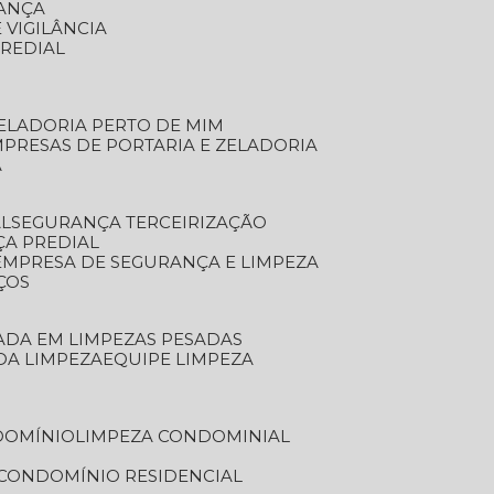
RANÇA
 VIGILÂNCIA
PREDIAL
ZELADORIA PERTO DE MIM
MPRESAS DE PORTARIA E ZELADORIA
A
AL
SEGURANÇA TERCEIRIZAÇÃO
ÇA PREDIAL
EMPRESA DE SEGURANÇA E LIMPEZA
ÇOS
ZADA EM LIMPEZAS PESADAS
 DA LIMPEZA
EQUIPE LIMPEZA
DOMÍNIO
LIMPEZA CONDOMINIAL
 CONDOMÍNIO RESIDENCIAL