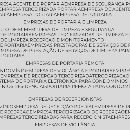
PRESA AGENTE DE PORTARIA
EMPRESA DE SEGURANÇA P
EMPRESA TERCEIRIZADA PORTARIA
EMPRESA DE AGENT
ARIA
EMPRESA PORTARIA
EMPRESA DE PORTARIA
EMPRESAS DE PORTARIA E LIMPEZA
ERTO DE MIM
EMPRESA DE LIMPEZA E SEGURANÇA
 DE PORTARIA
EMPRESAS TERCEIRIZADAS DE LIMPEZA E
S DE LIMPEZA RECEPÇÃO E MONITORAMENTO
DE PORTARIA
EMPRESAS PRESTADORAS DE SERVIÇOS DE 
EMPRESA DE PRESTAÇÃO DE SERVIÇOS DE LIMPEZA PA
E PORTARIA
EMPRESAS DE PORTARIA REMOTA
CONDOMÍNIO
EMPRESA DE VIGILÂNCIA E PORTARIA
EMPRE
A
EMPRESA DE RECEPÇÃO TERCEIRIZADA
TERCEIRIZAÇÃ
ISTEMA DE PORTARIA ELETRÔNICA PARA CONDOMÍNIOS
ÍNIOS RESIDENCIAIS
PORTARIA REMOTA PARA CONDOMÍ
EMPRESAS DE RECEPCIONISTAS
MÍNIOS
EMPRESA DE RECEPÇÃO PREDIAL
EMPRESA DE 
DE RECEPÇÃO
EMPRESA TERCEIRIZAÇÃO DE RECEPÇÃO
EMPRESAS TERCEIRIZADAS PARA RECEPCIONISTA
EMPRE
EMPRESAS DE VIGILÂNCIA