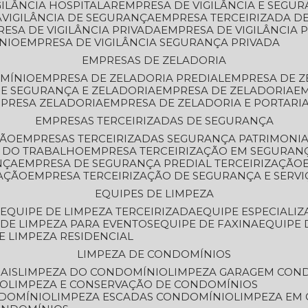
GILÂNCIA HOSPITALAR
EMPRESA DE VIGILÂNCIA E SEGU
A
VIGILÂNCIA DE SEGURANÇA
EMPRESA TERCEIRIZADA DE
RESA DE VIGILÂNCIA PRIVADA
EMPRESA DE VIGILÂNCIA 
ÔNIO
EMPRESA DE VIGILÂNCIA SEGURANÇA PRIVADA
EMPRESAS DE ZELADORIA
OMÍNIO
EMPRESA DE ZELADORIA PREDIAL
EMPRESA DE 
DE SEGURANÇA E ZELADORIA
EMPRESA DE ZELADORIA
E
MPRESA ZELADORIA
EMPRESA DE ZELADORIA E PORTARI
EMPRESAS TERCEIRIZADAS DE SEGURANÇA
ÇÃO
EMPRESAS TERCEIRIZADAS SEGURANÇA PATRIMONI
A DO TRABALHO
EMPRESA TERCEIRIZAÇÃO EM SEGURAN
NÇA
EMPRESA DE SEGURANÇA PREDIAL TERCEIRIZAÇÃO
ZAÇÃO
EMPRESA TERCEIRIZAÇÃO DE SEGURANÇA E SERVI
EQUIPES DE LIMPEZA
A
EQUIPE DE LIMPEZA TERCEIRIZADA
EQUIPE ESPECIALI
E DE LIMPEZA PARA EVENTOS
EQUIPE DE FAXINA
EQUIPE
DE LIMPEZA RESIDENCIAL
LIMPEZA DE CONDOMÍNIOS
AIS
LIMPEZA DO CONDOMÍNIO
LIMPEZA GARAGEM CON
IO
LIMPEZA E CONSERVAÇÃO DE CONDOMÍNIOS
NDOMÍNIO
LIMPEZA ESCADAS CONDOMÍNIO
LIMPEZA EM