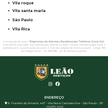
vila roque
vila santa maria
São Paulo
Vila Rica
O conteúdo do texto "
Empresas de Alarmes Residenciais Telefone Zona Sul
"
é de direito reservado. Sua reprodução, parcial ou total, mesmo citando nossos links, é
proibida sem a autorização do autor. Crime de violação de direito autoral – artigo 184
do Código Penal –
Lei 9610/98 - Lei de direitos autorais
.
ENDEREÇO
R. Franklin do Amaral, 447 - Vila Nova Cachoeirinha - São Paulo - SP
- 02479-000