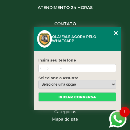
ATENDIMENTO 24 HORAS
CONTATO
(11) 3984-0344
OLÁ! FALE AGORA PELO
(11) 3461-5871
WHATSAPP
(11) 3984-0344
contato@leaoservicos.com.br
Insira seu telefone
MENU
Home
Selecione o assunto
Quem somos
Serviços
Blog
INICIAR CONVERSA
Contato
1
Categorias
Mapa do site