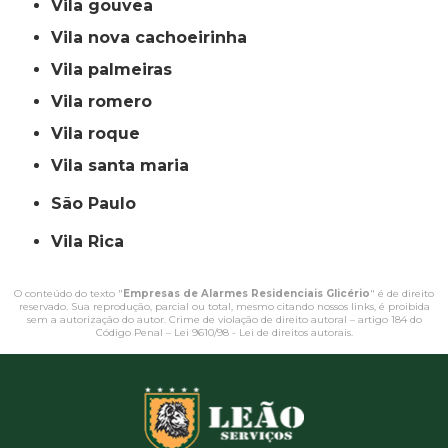
vila gouvea
vila nova cachoeirinha
vila palmeiras
vila romero
vila roque
vila santa maria
São Paulo
Vila Rica
O conteúdo do texto "
Empresas de Alarmes Residenciais Glicério
" é de direito
reservado. Sua reprodução, parcial ou total, mesmo citando nossos links, é proibida
sem a autorização do autor. Crime de violação de direito autoral – artigo 184 do
Código Penal –
Lei 9610/98 - Lei de direitos autorais
.