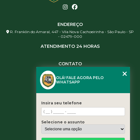
ENDEREÇO
R. Franklin do Amaral, 447 - Vila Nova Cachoeirinha - São Paulo - SP
- 02479-000
ATENDIMENTO 24 HORAS
CONTATO
(11) 3984-0344
OLÁ! FALE AGORA PELO
(11) 3461-5871
WHATSAPP
(11) 3984-0344
contato@leaoservicos.com.br
Insira seu telefone
MENU
Home
Selecione o assunto
Quem somos
Serviços