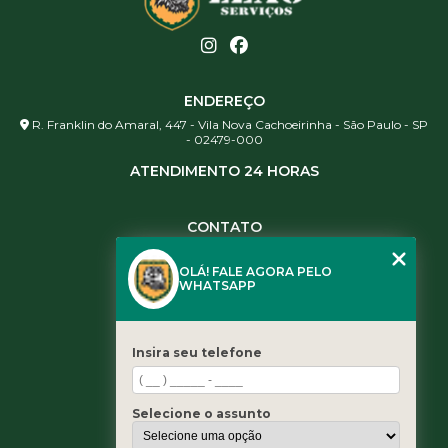
ENDEREÇO
R. Franklin do Amaral, 447 - Vila Nova Cachoeirinha - São Paulo - SP
- 02479-000
ATENDIMENTO 24 HORAS
CONTATO
(11) 3984-0344
OLÁ! FALE AGORA PELO
(11) 3461-5871
WHATSAPP
(11) 3984-0344
contato@leaoservicos.com.br
Insira seu telefone
MENU
Home
Selecione o assunto
Quem somos