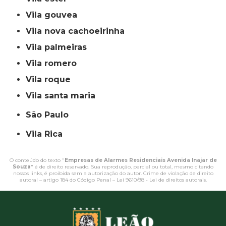
vila gouvea
vila nova cachoeirinha
vila palmeiras
vila romero
vila roque
vila santa maria
São Paulo
Vila Rica
O conteúdo do texto "
Empresas de Alarmes Residenciais Avenida Inajar de
Souza
" é de direito reservado. Sua reprodução, parcial ou total, mesmo citando
nossos links, é proibida sem a autorização do autor. Crime de violação de direito
autoral – artigo 184 do Código Penal –
Lei 9610/98 - Lei de direitos autorais
.