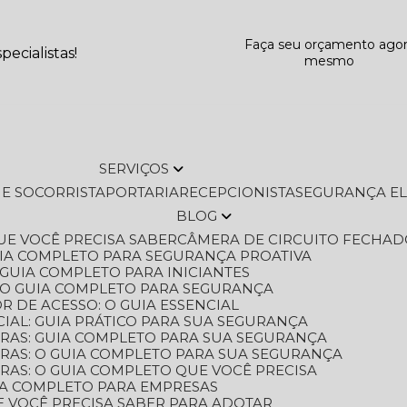
Faça seu orçamento ago
ecialistas!
mesmo
SERVIÇOS
L E SOCORRISTA
PORTARIA
RECEPCIONISTA
SEGURANÇA E
BLOG
QUE VOCÊ PRECISA SABER
CÂMERA DE CIRCUITO FECHAD
GUIA COMPLETO PARA SEGURANÇA PROATIVA
O GUIA COMPLETO PARA INICIANTES
 O GUIA COMPLETO PARA SEGURANÇA
 DE ACESSO: O GUIA ESSENCIAL
IAL: GUIA PRÁTICO PARA SUA SEGURANÇA
ORAS: GUIA COMPLETO PARA SUA SEGURANÇA
ORAS: O GUIA COMPLETO PARA SUA SEGURANÇA
RAS: O GUIA COMPLETO QUE VOCÊ PRECISA
UIA COMPLETO PARA EMPRESAS
E VOCÊ PRECISA SABER PARA ADOTAR