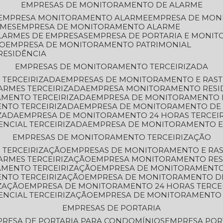
EMPRESAS DE MONITORAMENTO DE ALARME
EMPRESA MONITORAMENTO ALARME
EMPRESA DE MO
RMES
EMPRESA DE MONITORAMENTO ALARME
LARMES DE EMPRESAS
EMPRESA DE PORTARIA E MONI
TO
EMPRESA DE MONITORAMENTO PATRIMONIAL
RESIDÊNCIA
EMPRESAS DE MONITORAMENTO TERCEIRIZADA
 TERCEIRIZADA
EMPRESAS DE MONITORAMENTO E RAS
ARMES TERCEIRIZADA
EMPRESA MONITORAMENTO RESI
AMENTO TERCEIRIZADA
EMPRESA DE MONITORAMENTO 
ENTO TERCEIRIZADA
EMPRESA DE MONITORAMENTO DE
ZADA
EMPRESA DE MONITORAMENTO 24 HORAS TERCEI
ENCIAL TERCEIRIZADA
EMPRESA DE MONITORAMENTO E
EMPRESAS DE MONITORAMENTO TERCEIRIZAÇÃO
 TERCEIRIZAÇÃO
EMPRESAS DE MONITORAMENTO E RA
ARMES TERCEIRIZAÇÃO
EMPRESA MONITORAMENTO RES
AMENTO TERCEIRIZAÇÃO
EMPRESA DE MONITORAMENTO
ENTO TERCEIRIZAÇÃO
EMPRESA DE MONITORAMENTO D
ZAÇÃO
EMPRESA DE MONITORAMENTO 24 HORAS TERCE
ENCIAL TERCEIRIZAÇÃO
EMPRESA DE MONITORAMENTO 
EMPRESAS DE PORTARIA
PRESA DE PORTARIA PARA CONDOMÍNIOS
EMPRESA POR