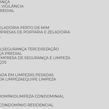
RANÇA
 VIGILÂNCIA
PREDIAL
ZELADORIA PERTO DE MIM
MPRESAS DE PORTARIA E ZELADORIA
A
AL
SEGURANÇA TERCEIRIZAÇÃO
ÇA PREDIAL
EMPRESA DE SEGURANÇA E LIMPEZA
ÇOS
ZADA EM LIMPEZAS PESADAS
 DA LIMPEZA
EQUIPE LIMPEZA
DOMÍNIO
LIMPEZA CONDOMINIAL
 CONDOMÍNIO RESIDENCIAL