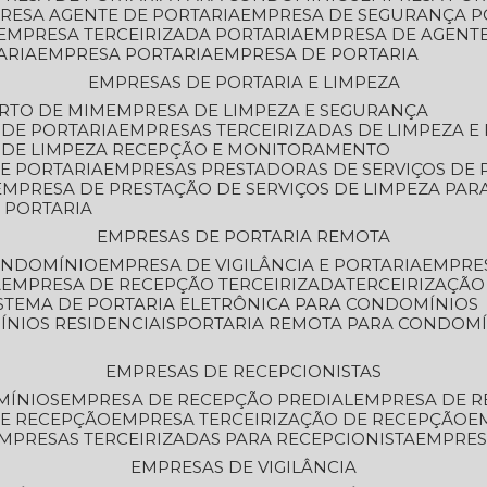
PRESA AGENTE DE PORTARIA
EMPRESA DE SEGURANÇA P
EMPRESA TERCEIRIZADA PORTARIA
EMPRESA DE AGENT
ARIA
EMPRESA PORTARIA
EMPRESA DE PORTARIA
EMPRESAS DE PORTARIA E LIMPEZA
ERTO DE MIM
EMPRESA DE LIMPEZA E SEGURANÇA
 DE PORTARIA
EMPRESAS TERCEIRIZADAS DE LIMPEZA E
S DE LIMPEZA RECEPÇÃO E MONITORAMENTO
DE PORTARIA
EMPRESAS PRESTADORAS DE SERVIÇOS DE 
EMPRESA DE PRESTAÇÃO DE SERVIÇOS DE LIMPEZA PA
E PORTARIA
EMPRESAS DE PORTARIA REMOTA
CONDOMÍNIO
EMPRESA DE VIGILÂNCIA E PORTARIA
EMPRE
A
EMPRESA DE RECEPÇÃO TERCEIRIZADA
TERCEIRIZAÇÃ
ISTEMA DE PORTARIA ELETRÔNICA PARA CONDOMÍNIOS
ÍNIOS RESIDENCIAIS
PORTARIA REMOTA PARA CONDOMÍ
EMPRESAS DE RECEPCIONISTAS
MÍNIOS
EMPRESA DE RECEPÇÃO PREDIAL
EMPRESA DE 
DE RECEPÇÃO
EMPRESA TERCEIRIZAÇÃO DE RECEPÇÃO
EMPRESAS TERCEIRIZADAS PARA RECEPCIONISTA
EMPRE
EMPRESAS DE VIGILÂNCIA