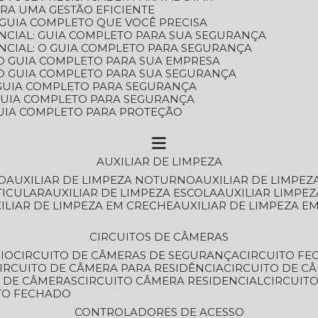
ARA UMA GESTÃO EFICIENTE
 GUIA COMPLETO QUE VOCÊ PRECISA
NCIAL: GUIA COMPLETO PARA SUA SEGURANÇA
NCIAL: O GUIA COMPLETO PARA SEGURANÇA
 O GUIA COMPLETO PARA SUA EMPRESA
: O GUIA COMPLETO PARA SUA SEGURANÇA
: GUIA COMPLETO PARA SEGURANÇA
: GUIA COMPLETO PARA SEGURANÇA
 GUIA COMPLETO PARA PROTEÇÃO
AUXILIAR DE LIMPEZA
O
AUXILIAR DE LIMPEZA NOTURNO
AUXILIAR DE LIMPEZ
TICULAR
AUXILIAR DE LIMPEZA ESCOLA
AUXILIAR LIMPEZ
XILIAR DE LIMPEZA EM CRECHE
AUXILIAR DE LIMPEZA E
CIRCUITOS DE CÂMERAS
IO
CIRCUITO DE CÂMERAS DE SEGURANÇA
CIRCUITO F
CIRCUITO DE CÂMERA PARA RESIDÊNCIA
CIRCUITO DE C
O DE CÂMERAS
CIRCUITO CÂMERA RESIDENCIAL
CIRCUI
ITO FECHADO
CONTROLADORES DE ACESSO