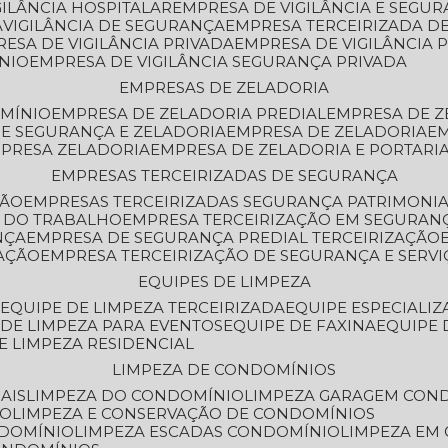
GILÂNCIA HOSPITALAR
EMPRESA DE VIGILÂNCIA E SEGU
A
VIGILÂNCIA DE SEGURANÇA
EMPRESA TERCEIRIZADA DE
RESA DE VIGILÂNCIA PRIVADA
EMPRESA DE VIGILÂNCIA 
ÔNIO
EMPRESA DE VIGILÂNCIA SEGURANÇA PRIVADA
EMPRESAS DE ZELADORIA
OMÍNIO
EMPRESA DE ZELADORIA PREDIAL
EMPRESA DE 
DE SEGURANÇA E ZELADORIA
EMPRESA DE ZELADORIA
E
MPRESA ZELADORIA
EMPRESA DE ZELADORIA E PORTARI
EMPRESAS TERCEIRIZADAS DE SEGURANÇA
ÇÃO
EMPRESAS TERCEIRIZADAS SEGURANÇA PATRIMONI
A DO TRABALHO
EMPRESA TERCEIRIZAÇÃO EM SEGURAN
NÇA
EMPRESA DE SEGURANÇA PREDIAL TERCEIRIZAÇÃO
ZAÇÃO
EMPRESA TERCEIRIZAÇÃO DE SEGURANÇA E SERVI
EQUIPES DE LIMPEZA
A
EQUIPE DE LIMPEZA TERCEIRIZADA
EQUIPE ESPECIALI
E DE LIMPEZA PARA EVENTOS
EQUIPE DE FAXINA
EQUIPE
DE LIMPEZA RESIDENCIAL
LIMPEZA DE CONDOMÍNIOS
AIS
LIMPEZA DO CONDOMÍNIO
LIMPEZA GARAGEM CON
IO
LIMPEZA E CONSERVAÇÃO DE CONDOMÍNIOS
NDOMÍNIO
LIMPEZA ESCADAS CONDOMÍNIO
LIMPEZA EM