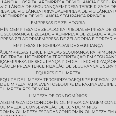
GILÂNCIA HOSPITALAR
EMPRESA DE VIGILÂNCIA E SEGU
A
VIGILÂNCIA DE SEGURANÇA
EMPRESA TERCEIRIZADA DE
RESA DE VIGILÂNCIA PRIVADA
EMPRESA DE VIGILÂNCIA 
ÔNIO
EMPRESA DE VIGILÂNCIA SEGURANÇA PRIVADA
EMPRESAS DE ZELADORIA
OMÍNIO
EMPRESA DE ZELADORIA PREDIAL
EMPRESA DE 
DE SEGURANÇA E ZELADORIA
EMPRESA DE ZELADORIA
E
MPRESA ZELADORIA
EMPRESA DE ZELADORIA E PORTARI
EMPRESAS TERCEIRIZADAS DE SEGURANÇA
ÇÃO
EMPRESAS TERCEIRIZADAS SEGURANÇA PATRIMONI
A DO TRABALHO
EMPRESA TERCEIRIZAÇÃO EM SEGURAN
NÇA
EMPRESA DE SEGURANÇA PREDIAL TERCEIRIZAÇÃO
ZAÇÃO
EMPRESA TERCEIRIZAÇÃO DE SEGURANÇA E SERVI
EQUIPES DE LIMPEZA
A
EQUIPE DE LIMPEZA TERCEIRIZADA
EQUIPE ESPECIALI
E DE LIMPEZA PARA EVENTOS
EQUIPE DE FAXINA
EQUIPE
DE LIMPEZA RESIDENCIAL
LIMPEZA DE CONDOMÍNIOS
AIS
LIMPEZA DO CONDOMÍNIO
LIMPEZA GARAGEM CON
IO
LIMPEZA E CONSERVAÇÃO DE CONDOMÍNIOS
NDOMÍNIO
LIMPEZA ESCADAS CONDOMÍNIO
LIMPEZA EM