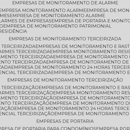
EMPRESAS DE MONITORAMENTO DE ALARME
EMPRESA MONITORAMENTO ALARME
EMPRESA DE MO
RMES
EMPRESA DE MONITORAMENTO ALARME
LARMES DE EMPRESAS
EMPRESA DE PORTARIA E MONI
TO
EMPRESA DE MONITORAMENTO PATRIMONIAL
RESIDÊNCIA
EMPRESAS DE MONITORAMENTO TERCEIRIZADA
 TERCEIRIZADA
EMPRESAS DE MONITORAMENTO E RAS
ARMES TERCEIRIZADA
EMPRESA MONITORAMENTO RESI
AMENTO TERCEIRIZADA
EMPRESA DE MONITORAMENTO 
ENTO TERCEIRIZADA
EMPRESA DE MONITORAMENTO DE
ZADA
EMPRESA DE MONITORAMENTO 24 HORAS TERCEI
ENCIAL TERCEIRIZADA
EMPRESA DE MONITORAMENTO E
EMPRESAS DE MONITORAMENTO TERCEIRIZAÇÃO
 TERCEIRIZAÇÃO
EMPRESAS DE MONITORAMENTO E RA
ARMES TERCEIRIZAÇÃO
EMPRESA MONITORAMENTO RES
AMENTO TERCEIRIZAÇÃO
EMPRESA DE MONITORAMENTO
ENTO TERCEIRIZAÇÃO
EMPRESA DE MONITORAMENTO D
ZAÇÃO
EMPRESA DE MONITORAMENTO 24 HORAS TERCE
ENCIAL TERCEIRIZAÇÃO
EMPRESA DE MONITORAMENTO 
EMPRESAS DE PORTARIA
PRESA DE PORTARIA PARA CONDOMÍNIOS
EMPRESA POR