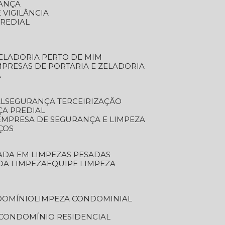
RANÇA
 VIGILÂNCIA
PREDIAL
ZELADORIA PERTO DE MIM
MPRESAS DE PORTARIA E ZELADORIA
A
AL
SEGURANÇA TERCEIRIZAÇÃO
ÇA PREDIAL
EMPRESA DE SEGURANÇA E LIMPEZA
ÇOS
ZADA EM LIMPEZAS PESADAS
 DA LIMPEZA
EQUIPE LIMPEZA
DOMÍNIO
LIMPEZA CONDOMINIAL
 CONDOMÍNIO RESIDENCIAL