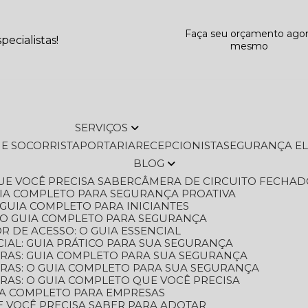
Faça seu orçamento ago
ecialistas!
mesmo
SERVIÇOS
L E SOCORRISTA
PORTARIA
RECEPCIONISTA
SEGURANÇA E
BLOG
QUE VOCÊ PRECISA SABER
CÂMERA DE CIRCUITO FECHAD
GUIA COMPLETO PARA SEGURANÇA PROATIVA
O GUIA COMPLETO PARA INICIANTES
 O GUIA COMPLETO PARA SEGURANÇA
 DE ACESSO: O GUIA ESSENCIAL
IAL: GUIA PRÁTICO PARA SUA SEGURANÇA
ORAS: GUIA COMPLETO PARA SUA SEGURANÇA
ORAS: O GUIA COMPLETO PARA SUA SEGURANÇA
RAS: O GUIA COMPLETO QUE VOCÊ PRECISA
UIA COMPLETO PARA EMPRESAS
E VOCÊ PRECISA SABER PARA ADOTAR