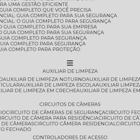
ARA UMA GESTÃO EFICIENTE
 GUIA COMPLETO QUE VOCÊ PRECISA
NCIAL: GUIA COMPLETO PARA SUA SEGURANÇA
NCIAL: O GUIA COMPLETO PARA SEGURANÇA
 O GUIA COMPLETO PARA SUA EMPRESA
: O GUIA COMPLETO PARA SUA SEGURANÇA
: GUIA COMPLETO PARA SEGURANÇA
: GUIA COMPLETO PARA SEGURANÇA
 GUIA COMPLETO PARA PROTEÇÃO
AUXILIAR DE LIMPEZA
O
AUXILIAR DE LIMPEZA NOTURNO
AUXILIAR DE LIMPEZ
TICULAR
AUXILIAR DE LIMPEZA ESCOLA
AUXILIAR LIMPEZ
XILIAR DE LIMPEZA EM CRECHE
AUXILIAR DE LIMPEZA E
CIRCUITOS DE CÂMERAS
IO
CIRCUITO DE CÂMERAS DE SEGURANÇA
CIRCUITO F
CIRCUITO DE CÂMERA PARA RESIDÊNCIA
CIRCUITO DE C
O DE CÂMERAS
CIRCUITO CÂMERA RESIDENCIAL
CIRCUI
ITO FECHADO
CONTROLADORES DE ACESSO