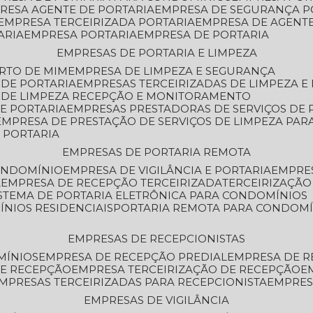
PRESA AGENTE DE PORTARIA
EMPRESA DE SEGURANÇA P
EMPRESA TERCEIRIZADA PORTARIA
EMPRESA DE AGENT
ARIA
EMPRESA PORTARIA
EMPRESA DE PORTARIA
EMPRESAS DE PORTARIA E LIMPEZA
ERTO DE MIM
EMPRESA DE LIMPEZA E SEGURANÇA
 DE PORTARIA
EMPRESAS TERCEIRIZADAS DE LIMPEZA E
S DE LIMPEZA RECEPÇÃO E MONITORAMENTO
DE PORTARIA
EMPRESAS PRESTADORAS DE SERVIÇOS DE 
EMPRESA DE PRESTAÇÃO DE SERVIÇOS DE LIMPEZA PA
E PORTARIA
EMPRESAS DE PORTARIA REMOTA
CONDOMÍNIO
EMPRESA DE VIGILÂNCIA E PORTARIA
EMPRE
A
EMPRESA DE RECEPÇÃO TERCEIRIZADA
TERCEIRIZAÇÃ
ISTEMA DE PORTARIA ELETRÔNICA PARA CONDOMÍNIOS
ÍNIOS RESIDENCIAIS
PORTARIA REMOTA PARA CONDOMÍ
EMPRESAS DE RECEPCIONISTAS
MÍNIOS
EMPRESA DE RECEPÇÃO PREDIAL
EMPRESA DE 
DE RECEPÇÃO
EMPRESA TERCEIRIZAÇÃO DE RECEPÇÃO
EMPRESAS TERCEIRIZADAS PARA RECEPCIONISTA
EMPRE
EMPRESAS DE VIGILÂNCIA