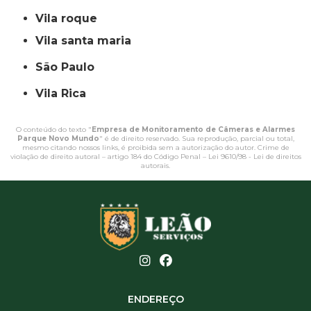
vila roque
vila santa maria
São Paulo
Vila Rica
O conteúdo do texto "
Empresa de Monitoramento de Câmeras e Alarmes
Parque Novo Mundo
" é de direito reservado. Sua reprodução, parcial ou total,
mesmo citando nossos links, é proibida sem a autorização do autor. Crime de
violação de direito autoral – artigo 184 do Código Penal –
Lei 9610/98 - Lei de direitos
autorais
.
ENDEREÇO