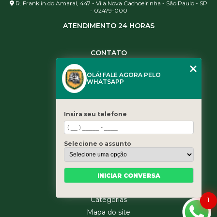
R. Franklin do Amaral, 447 - Vila Nova Cachoeirinha - São Paulo - SP
- 02479-000
ATENDIMENTO 24 HORAS
CONTATO
(11) 3984-0344
OLÁ! FALE AGORA PELO
(11) 3461-5871
WHATSAPP
(11) 3984-0344
contato@leaoservicos.com.br
Insira seu telefone
MENU
Home
Selecione o assunto
Quem somos
Serviços
Blog
INICIAR CONVERSA
Contato
1
Categorias
Mapa do site