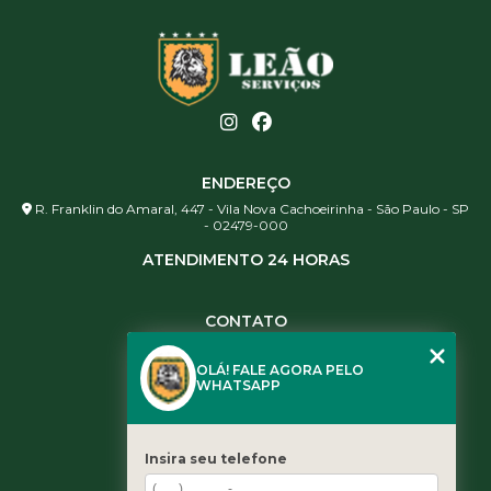
ENDEREÇO
R. Franklin do Amaral, 447 - Vila Nova Cachoeirinha - São Paulo - SP
- 02479-000
ATENDIMENTO 24 HORAS
CONTATO
(11) 3984-0344
OLÁ! FALE AGORA PELO
(11) 3461-5871
WHATSAPP
(11) 3984-0344
contato@leaoservicos.com.br
Insira seu telefone
MENU