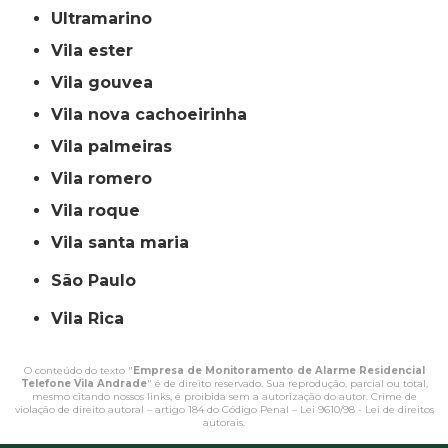
ultramarino
vila ester
vila gouvea
vila nova cachoeirinha
vila palmeiras
vila romero
vila roque
vila santa maria
São Paulo
Vila Rica
O conteúdo do texto "
Empresa de Monitoramento de Alarme Residencial
Telefone Vila Andrade
" é de direito reservado. Sua reprodução, parcial ou total,
mesmo citando nossos links, é proibida sem a autorização do autor. Crime de
violação de direito autoral – artigo 184 do Código Penal –
Lei 9610/98 - Lei de direitos
autorais
.