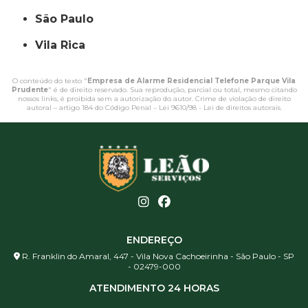
São Paulo
Vila Rica
O conteúdo do texto "
Empresa de Alarme Residencial Telefone Parque Vila
Prudente
" é de direito reservado. Sua reprodução, parcial ou total, mesmo citando
nossos links, é proibida sem a autorização do autor. Crime de violação de direito
autoral – artigo 184 do Código Penal –
Lei 9610/98 - Lei de direitos autorais
.
ENDEREÇO
R. Franklin do Amaral, 447 - Vila Nova Cachoeirinha - São Paulo - SP
- 02479-000
ATENDIMENTO 24 HORAS