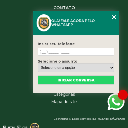
CONTATO
(11) 3984-0344
OLÁ! FALE AGORA PELO
(11) 3461-5871
WHATSAPP
(11) 3984-0344
contato@leaoservicos.com.br
Insira seu telefone
MENU
Home
Selecione o assunto
Quem somos
Serviços
Blog
INICIAR CONVERSA
Contato
Categorias
1
Mapa do site
Copyright © Leão Serviços. (Lei 9610 de 19/02/1998)
HTML
CSS