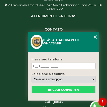
R. Franklin do Amaral, 447 - Vila Nova Cachoeirinha - São Paulo - SP
- 02479-000
ATENDIMENTO 24 HORAS
CONTATO
(11) 3984-0344
OLÁ! FALE AGORA PELO
(11) 3461-5871
WHATSAPP
(11) 3984-0344
contato@leaoservicos.com.br
Insira seu telefone
MENU
Home
Selecione o assunto
Quem somos
Serviços
Blog
INICIAR CONVERSA
Contato
1
Categorias