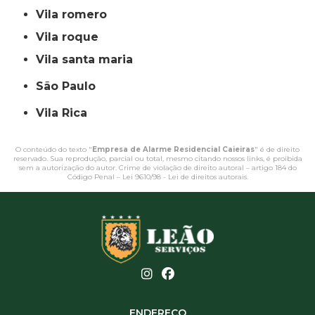
vila romero
vila roque
vila santa maria
São Paulo
Vila Rica
O conteúdo do texto "
Empresa de Alarme Residencial Caieiras
" é de direito
reservado. Sua reprodução, parcial ou total, mesmo citando nossos links, é proibida
sem a autorização do autor. Crime de violação de direito autoral – artigo 184 do
Código Penal –
Lei 9610/98 - Lei de direitos autorais
.
ENDEREÇO