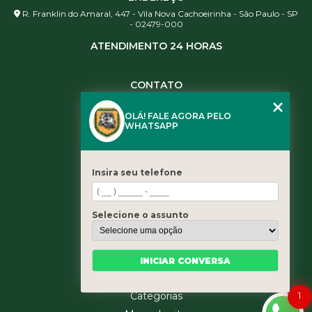
R. Franklin do Amaral, 447 - Vila Nova Cachoeirinha - São Paulo - SP
- 02479-000
ATENDIMENTO 24 HORAS
CONTATO
(11) 3984-0344
OLÁ! FALE AGORA PELO
(11) 3461-5871
WHATSAPP
(11) 3984-0344
contato@leaoservicos.com.br
Insira seu telefone
MENU
Home
Selecione o assunto
Quem somos
Serviços
Blog
INICIAR CONVERSA
Contato
1
Categorias