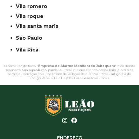
vila romero
vila roque
vila santa maria
São Paulo
Vila Rica
O conteúdo do texto "
Empresa de Alarme Monitorado Jabaquara
" é de direito
reservado. Sua reprodução, parcial ou total, mesmo citando nossos links, é proibida
sem a autorização do autor. Crime de violação de direito autoral – artigo 184 do
Código Penal –
Lei 9610/98 - Lei de direitos autorais
.
ENDEREÇO