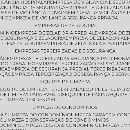
GILÂNCIA HOSPITALAR
EMPRESA DE VIGILÂNCIA E SEGU
A
VIGILÂNCIA DE SEGURANÇA
EMPRESA TERCEIRIZADA DE
RESA DE VIGILÂNCIA PRIVADA
EMPRESA DE VIGILÂNCIA 
ÔNIO
EMPRESA DE VIGILÂNCIA SEGURANÇA PRIVADA
EMPRESAS DE ZELADORIA
OMÍNIO
EMPRESA DE ZELADORIA PREDIAL
EMPRESA DE 
DE SEGURANÇA E ZELADORIA
EMPRESA DE ZELADORIA
E
MPRESA ZELADORIA
EMPRESA DE ZELADORIA E PORTARI
EMPRESAS TERCEIRIZADAS DE SEGURANÇA
ÇÃO
EMPRESAS TERCEIRIZADAS SEGURANÇA PATRIMONI
A DO TRABALHO
EMPRESA TERCEIRIZAÇÃO EM SEGURAN
NÇA
EMPRESA DE SEGURANÇA PREDIAL TERCEIRIZAÇÃO
ZAÇÃO
EMPRESA TERCEIRIZAÇÃO DE SEGURANÇA E SERVI
EQUIPES DE LIMPEZA
A
EQUIPE DE LIMPEZA TERCEIRIZADA
EQUIPE ESPECIALI
E DE LIMPEZA PARA EVENTOS
EQUIPE DE FAXINA
EQUIPE
DE LIMPEZA RESIDENCIAL
LIMPEZA DE CONDOMÍNIOS
AIS
LIMPEZA DO CONDOMÍNIO
LIMPEZA GARAGEM CON
IO
LIMPEZA E CONSERVAÇÃO DE CONDOMÍNIOS
NDOMÍNIO
LIMPEZA ESCADAS CONDOMÍNIO
LIMPEZA EM