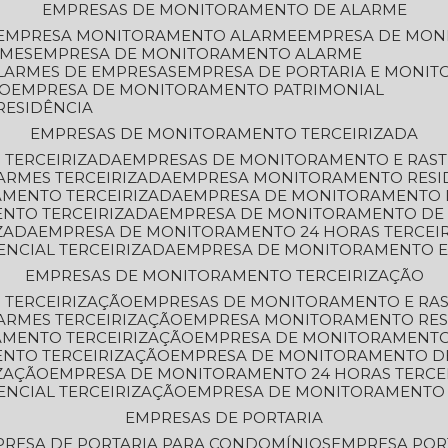
EMPRESAS DE MONITORAMENTO DE ALARME
EMPRESA MONITORAMENTO ALARME
EMPRESA DE MO
RMES
EMPRESA DE MONITORAMENTO ALARME
LARMES DE EMPRESAS
EMPRESA DE PORTARIA E MONI
TO
EMPRESA DE MONITORAMENTO PATRIMONIAL
RESIDÊNCIA
EMPRESAS DE MONITORAMENTO TERCEIRIZADA
 TERCEIRIZADA
EMPRESAS DE MONITORAMENTO E RAS
ARMES TERCEIRIZADA
EMPRESA MONITORAMENTO RESI
AMENTO TERCEIRIZADA
EMPRESA DE MONITORAMENTO 
ENTO TERCEIRIZADA
EMPRESA DE MONITORAMENTO DE
ZADA
EMPRESA DE MONITORAMENTO 24 HORAS TERCEI
ENCIAL TERCEIRIZADA
EMPRESA DE MONITORAMENTO E
EMPRESAS DE MONITORAMENTO TERCEIRIZAÇÃO
 TERCEIRIZAÇÃO
EMPRESAS DE MONITORAMENTO E RA
ARMES TERCEIRIZAÇÃO
EMPRESA MONITORAMENTO RES
AMENTO TERCEIRIZAÇÃO
EMPRESA DE MONITORAMENTO
ENTO TERCEIRIZAÇÃO
EMPRESA DE MONITORAMENTO D
ZAÇÃO
EMPRESA DE MONITORAMENTO 24 HORAS TERCE
ENCIAL TERCEIRIZAÇÃO
EMPRESA DE MONITORAMENTO 
EMPRESAS DE PORTARIA
PRESA DE PORTARIA PARA CONDOMÍNIOS
EMPRESA POR