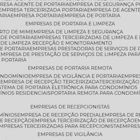
PRESA AGENTE DE PORTARIA
EMPRESA DE SEGURANÇA P
EMPRESA TERCEIRIZADA PORTARIA
EMPRESA DE AGENT
ARIA
EMPRESA PORTARIA
EMPRESA DE PORTARIA
EMPRESAS DE PORTARIA E LIMPEZA
ERTO DE MIM
EMPRESA DE LIMPEZA E SEGURANÇA
 DE PORTARIA
EMPRESAS TERCEIRIZADAS DE LIMPEZA E
S DE LIMPEZA RECEPÇÃO E MONITORAMENTO
DE PORTARIA
EMPRESAS PRESTADORAS DE SERVIÇOS DE 
EMPRESA DE PRESTAÇÃO DE SERVIÇOS DE LIMPEZA PA
E PORTARIA
EMPRESAS DE PORTARIA REMOTA
CONDOMÍNIO
EMPRESA DE VIGILÂNCIA E PORTARIA
EMPRE
A
EMPRESA DE RECEPÇÃO TERCEIRIZADA
TERCEIRIZAÇÃ
ISTEMA DE PORTARIA ELETRÔNICA PARA CONDOMÍNIOS
ÍNIOS RESIDENCIAIS
PORTARIA REMOTA PARA CONDOMÍ
EMPRESAS DE RECEPCIONISTAS
MÍNIOS
EMPRESA DE RECEPÇÃO PREDIAL
EMPRESA DE 
DE RECEPÇÃO
EMPRESA TERCEIRIZAÇÃO DE RECEPÇÃO
EMPRESAS TERCEIRIZADAS PARA RECEPCIONISTA
EMPRE
EMPRESAS DE VIGILÂNCIA