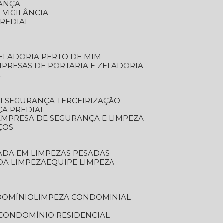
RANÇA
 VIGILÂNCIA
PREDIAL
ZELADORIA PERTO DE MIM
MPRESAS DE PORTARIA E ZELADORIA
A
AL
SEGURANÇA TERCEIRIZAÇÃO
ÇA PREDIAL
EMPRESA DE SEGURANÇA E LIMPEZA
ÇOS
ZADA EM LIMPEZAS PESADAS
 DA LIMPEZA
EQUIPE LIMPEZA
DOMÍNIO
LIMPEZA CONDOMINIAL
 CONDOMÍNIO RESIDENCIAL