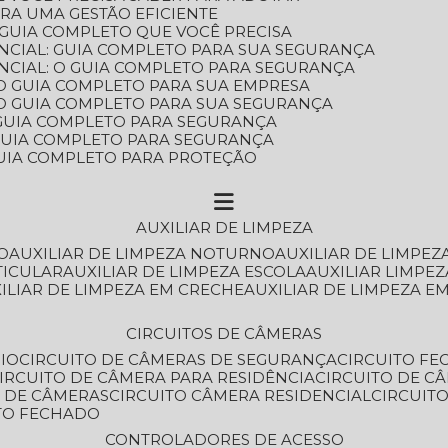
ARA UMA GESTÃO EFICIENTE
 GUIA COMPLETO QUE VOCÊ PRECISA
NCIAL: GUIA COMPLETO PARA SUA SEGURANÇA
NCIAL: O GUIA COMPLETO PARA SEGURANÇA
 O GUIA COMPLETO PARA SUA EMPRESA
: O GUIA COMPLETO PARA SUA SEGURANÇA
: GUIA COMPLETO PARA SEGURANÇA
: GUIA COMPLETO PARA SEGURANÇA
 GUIA COMPLETO PARA PROTEÇÃO
AUXILIAR DE LIMPEZA
O
AUXILIAR DE LIMPEZA NOTURNO
AUXILIAR DE LIMPEZ
TICULAR
AUXILIAR DE LIMPEZA ESCOLA
AUXILIAR LIMPEZ
XILIAR DE LIMPEZA EM CRECHE
AUXILIAR DE LIMPEZA E
CIRCUITOS DE CÂMERAS
IO
CIRCUITO DE CÂMERAS DE SEGURANÇA
CIRCUITO F
CIRCUITO DE CÂMERA PARA RESIDÊNCIA
CIRCUITO DE C
O DE CÂMERAS
CIRCUITO CÂMERA RESIDENCIAL
CIRCUI
ITO FECHADO
CONTROLADORES DE ACESSO