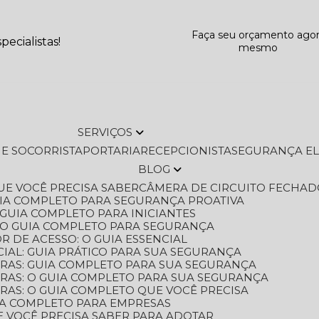
Faça seu orçamento ago
ecialistas!
mesmo
SERVIÇOS
L E SOCORRISTA
PORTARIA
RECEPCIONISTA
SEGURANÇA E
BLOG
QUE VOCÊ PRECISA SABER
CÂMERA DE CIRCUITO FECHAD
GUIA COMPLETO PARA SEGURANÇA PROATIVA
O GUIA COMPLETO PARA INICIANTES
 O GUIA COMPLETO PARA SEGURANÇA
 DE ACESSO: O GUIA ESSENCIAL
IAL: GUIA PRÁTICO PARA SUA SEGURANÇA
ORAS: GUIA COMPLETO PARA SUA SEGURANÇA
ORAS: O GUIA COMPLETO PARA SUA SEGURANÇA
RAS: O GUIA COMPLETO QUE VOCÊ PRECISA
UIA COMPLETO PARA EMPRESAS
E VOCÊ PRECISA SABER PARA ADOTAR