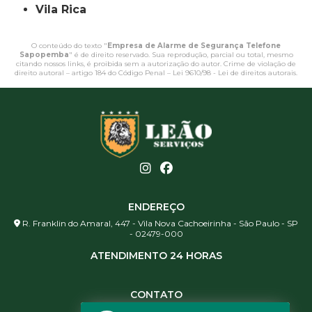
Vila Rica
O conteúdo do texto "
Empresa de Alarme de Segurança Telefone
Sapopemba
" é de direito reservado. Sua reprodução, parcial ou total, mesmo
citando nossos links, é proibida sem a autorização do autor. Crime de violação de
direito autoral – artigo 184 do Código Penal –
Lei 9610/98 - Lei de direitos autorais
.
ENDEREÇO
R. Franklin do Amaral, 447 - Vila Nova Cachoeirinha - São Paulo - SP
- 02479-000
ATENDIMENTO 24 HORAS
CONTATO
(11) 3984-0344