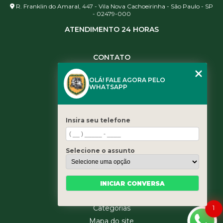
R. Franklin do Amaral, 447 - Vila Nova Cachoeirinha - São Paulo - SP
- 02479-000
ATENDIMENTO 24 HORAS
CONTATO
(11) 3984-0344
OLÁ! FALE AGORA PELO
(11) 3461-5871
WHATSAPP
(11) 3984-0344
contato@leaoservicos.com.br
Insira seu telefone
MENU
Home
Selecione o assunto
Quem somos
Serviços
Blog
INICIAR CONVERSA
Contato
1
Categorias
Mapa do site