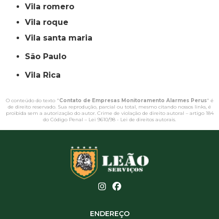
vila romero
vila roque
vila santa maria
São Paulo
Vila Rica
O conteúdo do texto "
Contato de Empresas Monitoramento Alarmes Perus
" é
de direito reservado. Sua reprodução, parcial ou total, mesmo citando nossos links, é
proibida sem a autorização do autor. Crime de violação de direito autoral – artigo 184
do Código Penal –
Lei 9610/98 - Lei de direitos autorais
.
ENDEREÇO