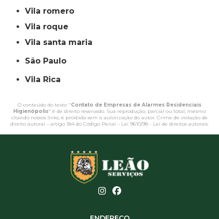
vila romero
vila roque
vila santa maria
São Paulo
Vila Rica
O conteúdo do texto "
Contato de Empresas de Alarmes Residenciais
Higienópolis
" é de direito reservado. Sua reprodução, parcial ou total, mesmo
citando nossos links, é proibida sem a autorização do autor. Crime de violação de
direito autoral – artigo 184 do Código Penal –
Lei 9610/98 - Lei de direitos autorais
.
ENDEREÇO