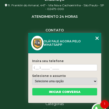
R. Franklin do Amaral, 447 - Vila Nova Cachoeirinha - São Paulo - SP
- 02479-000
ATENDIMENTO 24 HORAS
CONTATO
(11) 3984-0344
OLÁ! FALE AGORA PELO
(11) 3461-5871
WHATSAPP
(11) 3984-0344
contato@leaoservicos.com.br
Insira seu telefone
MENU
Home
Selecione o assunto
Quem somos
Serviços
Blog
INICIAR CONVERSA
Contato
1
Categorias