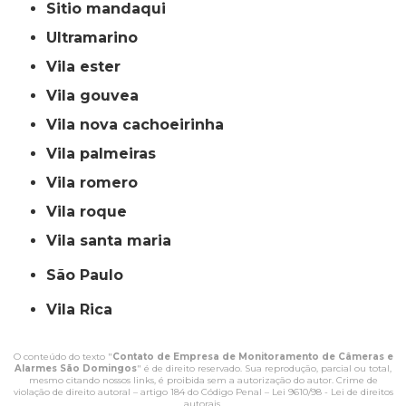
sitio mandaqui
ultramarino
vila ester
vila gouvea
vila nova cachoeirinha
vila palmeiras
vila romero
vila roque
vila santa maria
São Paulo
Vila Rica
O conteúdo do texto "
Contato de Empresa de Monitoramento de Câmeras e
Alarmes São Domingos
" é de direito reservado. Sua reprodução, parcial ou total,
mesmo citando nossos links, é proibida sem a autorização do autor. Crime de
violação de direito autoral – artigo 184 do Código Penal –
Lei 9610/98 - Lei de direitos
autorais
.