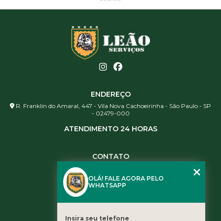
ENDEREÇO
R. Franklin do Amaral, 447 - Vila Nova Cachoeirinha - São Paulo - SP
- 02479-000
ATENDIMENTO 24 HORAS
CONTATO
(11) 3984-0344
OLÁ! FALE AGORA PELO
(11) 3461-5871
WHATSAPP
(11) 3984-0344
contato@leaoservicos.com.br
Insira seu telefone