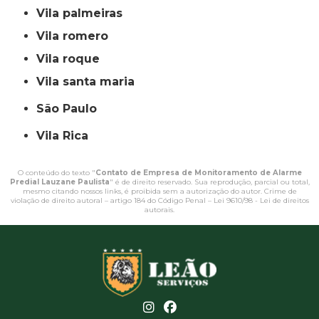
vila palmeiras
vila romero
vila roque
vila santa maria
São Paulo
Vila Rica
O conteúdo do texto "
Contato de Empresa de Monitoramento de Alarme
Predial Lauzane Paulista
" é de direito reservado. Sua reprodução, parcial ou total,
mesmo citando nossos links, é proibida sem a autorização do autor. Crime de
violação de direito autoral – artigo 184 do Código Penal –
Lei 9610/98 - Lei de direitos
autorais
.