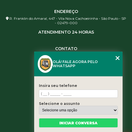
ENDEREÇO
R. Franklin do Amaral, 447 - Vila Nova Cachoeirinha - São Paulo - SP
- 02479-000
ATENDIMENTO 24 HORAS
CONTATO
(11) 3984-0344
OLÁ! FALE AGORA PELO
(11) 3461-5871
WHATSAPP
(11) 3984-0344
contato@leaoservicos.com.br
Insira seu telefone
MENU
Home
Selecione o assunto
Quem somos
Serviços
Blog
INICIAR CONVERSA
Contato