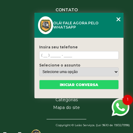
CONTATO
(11) 3984-0344
OLÁ! FALE AGORA PELO
(11) 3461-5871
WHATSAPP
(11) 3984-0344
contato@leaoservicos.com.br
Insira seu telefone
MENU
Home
Selecione o assunto
Quem somos
Serviços
Blog
INICIAR CONVERSA
Contato
1
Categorias
Mapa do site
Copyright © Leão Serviços. (Lei 9610 de 19/02/1998)