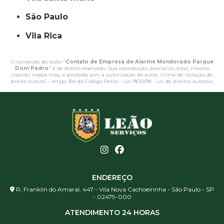
São Paulo
Vila Rica
O conteúdo do texto "
Contato de Empresa de Alarme Monitorado Parque
Dom Pedro
" é de direito reservado. Sua reprodução, parcial ou total, mesmo
citando nossos links, é proibida sem a autorização do autor. Crime de violação de
direito autoral – artigo 184 do Código Penal –
Lei 9610/98 - Lei de direitos autorais
.
ENDEREÇO
R. Franklin do Amaral, 447 - Vila Nova Cachoeirinha - São Paulo - SP
- 02479-000
ATENDIMENTO 24 HORAS