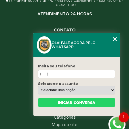
R. Franklin do Amaral, 447 - Vila Nova Cachoeirinha - São Paulo - SP
- 02479-000
ATENDIMENTO 24 HORAS
CONTATO
(11) 3984-0344
OLÁ! FALE AGORA PELO
(11) 3461-5871
WHATSAPP
(11) 3984-0344
contato@leaoservicos.com.br
Insira seu telefone
MENU
Home
Selecione o assunto
Quem somos
Serviços
Blog
INICIAR CONVERSA
Contato
1
Categorias
Mapa do site