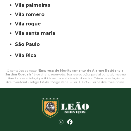
vila palmeiras
vila romero
vila roque
vila santa maria
São Paulo
Vila Rica
O conteúdo do texto "
Empresa de Monitoramento de Alarme Residencial
Jardim Guedala
" é de direito reservado. Sua reprodução, parcial ou total, mesmo
citando nossos links, é proibida sem a autorização do autor. Crime de violação de
direito autoral – artigo 184 do Código Penal –
Lei 9610/98 - Lei de direitos autorais
.