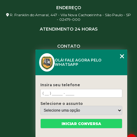
ENDEREÇO
R. Franklin do Amaral, 447 - Vila Nova Cachoeirinha - São Paulo - SP
- 02479-000
ATENDIMENTO 24 HORAS
CONTATO
(11) 3984-0344
OLÁ! FALE AGORA PELO
(11) 3461-5871
WHATSAPP
(11) 3984-0344
contato@leaoservicos.com.br
Insira seu telefone
MENU
Home
Selecione o assunto
Quem somos
Serviços
Blog
INICIAR CONVERSA
Contato