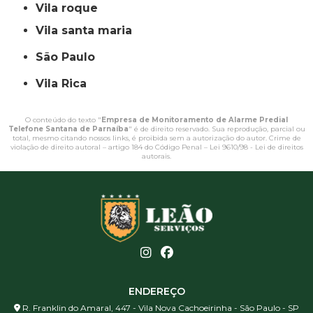
vila roque
vila santa maria
São Paulo
Vila Rica
O conteúdo do texto "
Empresa de Monitoramento de Alarme Predial
Telefone Santana de Parnaíba
" é de direito reservado. Sua reprodução, parcial ou
total, mesmo citando nossos links, é proibida sem a autorização do autor. Crime de
violação de direito autoral – artigo 184 do Código Penal –
Lei 9610/98 - Lei de direitos
autorais
.
ENDEREÇO
R. Franklin do Amaral, 447 - Vila Nova Cachoeirinha - São Paulo - SP