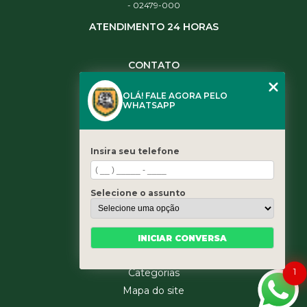
- 02479-000
ATENDIMENTO 24 HORAS
CONTATO
(11) 3984-0344
OLÁ! FALE AGORA PELO
(11) 3461-5871
WHATSAPP
(11) 3984-0344
contato@leaoservicos.com.br
Insira seu telefone
MENU
Home
Selecione o assunto
Quem somos
Serviços
Blog
INICIAR CONVERSA
Contato
1
Categorias
Mapa do site