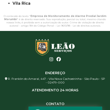
Vila Rica
O conteúdo do texto "
Empresa de Monitoramento de Alarme Predial Jardim
Morumbi
" é de direito reservado. Sua reprodução, parcial ou total, mesmo citando
nossos links, é proibida sem a autorização do autor. Crime de violação de direito
autoral – artigo 184 do Código Penal –
Lei 9610/98 - Lei de direitos autorais
.
ENDEREÇO
R. Franklin do Amaral, 447 - Vila Nova Cachoeirinha - São Paulo - SP
- 02479-000
ATENDIMENTO 24 HORAS
CONTATO
(11) 3984-0344