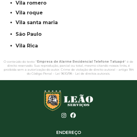
vila romero
vila roque
vila santa maria
São Paulo
Vila Rica
O conteúdo do texto "
Empresa de Alarme Residencial Telefone Tatuapé
" é de
direito reservado. Sua reprodução, parcial ou total, mesmo citando nossos links, é
proibida sem a autorização do autor. Crime de violação de direito autoral – artigo 184
do Código Penal –
Lei 9610/98 - Lei de direitos autorais
.
ENDEREÇO