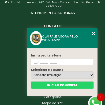
R. Franklin do Amaral, 447 - Vila Nova Cachoeirinha - São Paulo - SP
- 02479-000
ATENDIMENTO 24 HORAS
CONTATO
(11) 3984-0344
OLÁ! FALE AGORA PELO
(11) 3461-5871
WHATSAPP
(11) 3984-0344
contato@leaoservicos.com.br
Insira seu telefone
MENU
Home
Selecione o assunto
Quem somos
Serviços
Blog
INICIAR CONVERSA
Contato
1
Categorias
Mapa do site