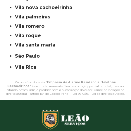
vila nova cachoeirinha
vila palmeiras
vila romero
vila roque
vila santa maria
São Paulo
Vila Rica
O conteúdo do texto "
Empresa de Alarme Residencial Telefone
Cachoeirinha
" é de direito reservado. Sua reprodução, parcial ou total, mesmo
citando nossos links, é proibida sem a autorização do autor. Crime de violação de
direito autoral – artigo 184 do Código Penal –
Lei 9610/98 - Lei de direitos autorais
.