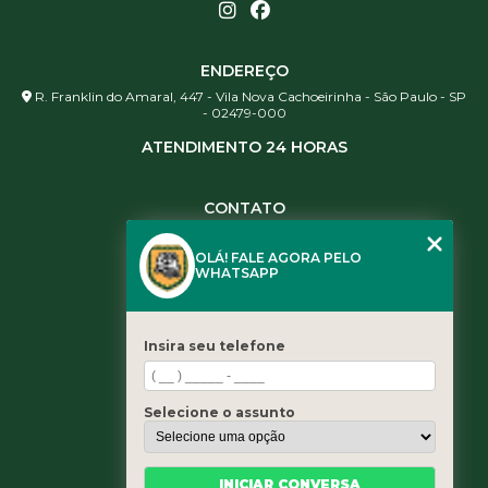
ENDEREÇO
R. Franklin do Amaral, 447 - Vila Nova Cachoeirinha - São Paulo - SP
- 02479-000
ATENDIMENTO 24 HORAS
CONTATO
(11) 3984-0344
OLÁ! FALE AGORA PELO
(11) 3461-5871
WHATSAPP
(11) 3984-0344
contato@leaoservicos.com.br
Insira seu telefone
MENU
Home
Selecione o assunto
Quem somos
Serviços
Blog
INICIAR CONVERSA