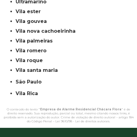
ultramarino
vila ester
vila gouvea
vila nova cachoeirinha
vila palmeiras
vila romero
vila roque
vila santa maria
São Paulo
Vila Rica
O conteúdo do texto "
Empresa de Alarme Residencial Chácara Flora
" é de
direito reservado. Sua reprodução, parcial ou total, mesmo citando nossos links, é
proibida sem a autorização do autor. Crime de violação de direito autoral – artigo 184
do Código Penal –
Lei 9610/98 - Lei de direitos autorais
.