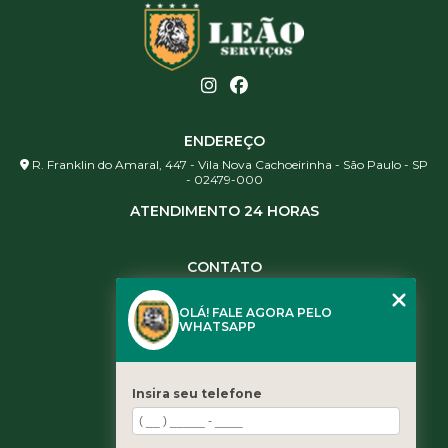
ENDEREÇO
R. Franklin do Amaral, 447 - Vila Nova Cachoeirinha - São Paulo - SP
- 02479-000
ATENDIMENTO 24 HORAS
CONTATO
(11) 3984-0344
OLÁ! FALE AGORA PELO
(11) 3461-5871
WHATSAPP
(11) 3984-0344
contato@leaoservicos.com.br
Insira seu telefone
MENU
Home