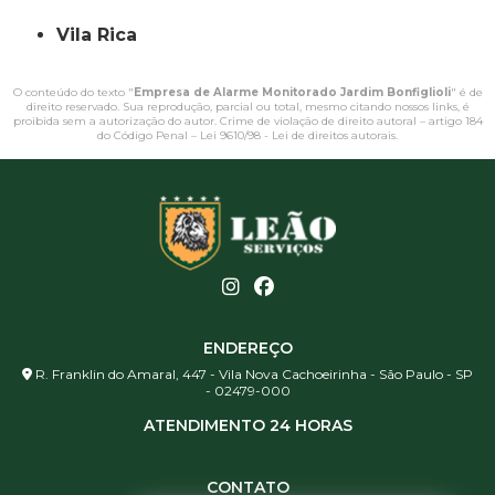
Vila Rica
O conteúdo do texto "
Empresa de Alarme Monitorado Jardim Bonfiglioli
" é de
direito reservado. Sua reprodução, parcial ou total, mesmo citando nossos links, é
proibida sem a autorização do autor. Crime de violação de direito autoral – artigo 184
do Código Penal –
Lei 9610/98 - Lei de direitos autorais
.
ENDEREÇO
R. Franklin do Amaral, 447 - Vila Nova Cachoeirinha - São Paulo - SP
- 02479-000
ATENDIMENTO 24 HORAS
CONTATO