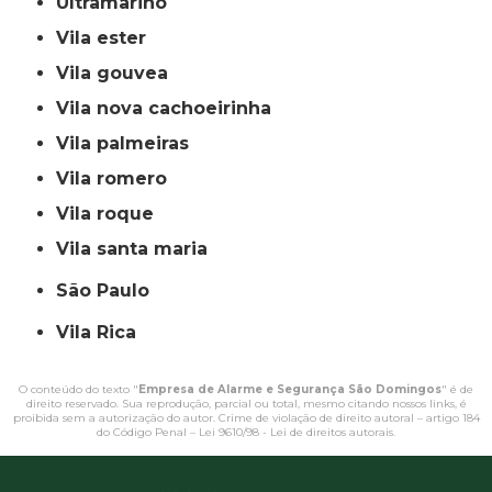
ultramarino
vila ester
vila gouvea
vila nova cachoeirinha
vila palmeiras
vila romero
vila roque
vila santa maria
São Paulo
Vila Rica
O conteúdo do texto "
Empresa de Alarme e Segurança São Domingos
" é de
direito reservado. Sua reprodução, parcial ou total, mesmo citando nossos links, é
proibida sem a autorização do autor. Crime de violação de direito autoral – artigo 184
do Código Penal –
Lei 9610/98 - Lei de direitos autorais
.