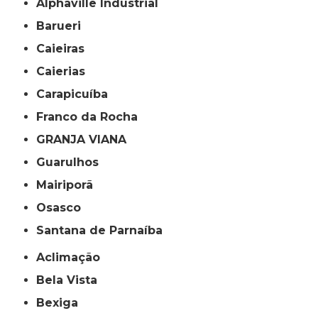
Alphaville Industrial
Barueri
Caieiras
Caierias
Carapicuíba
Franco da Rocha
GRANJA VIANA
Guarulhos
Mairiporã
Osasco
Santana de Parnaíba
Aclimação
Bela Vista
Bexiga