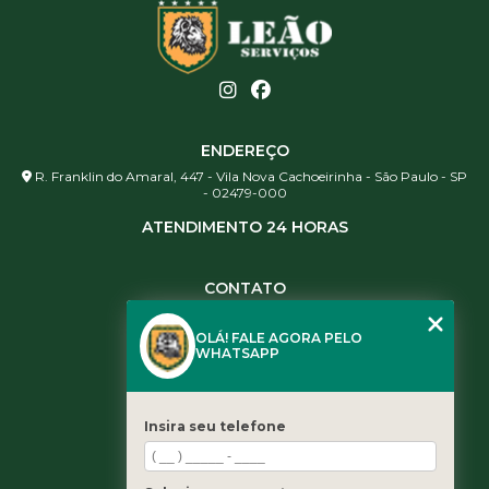
ENDEREÇO
R. Franklin do Amaral, 447 - Vila Nova Cachoeirinha - São Paulo - SP
- 02479-000
ATENDIMENTO 24 HORAS
CONTATO
(11) 3984-0344
OLÁ! FALE AGORA PELO
(11) 3461-5871
WHATSAPP
(11) 3984-0344
contato@leaoservicos.com.br
Insira seu telefone
MENU
Home